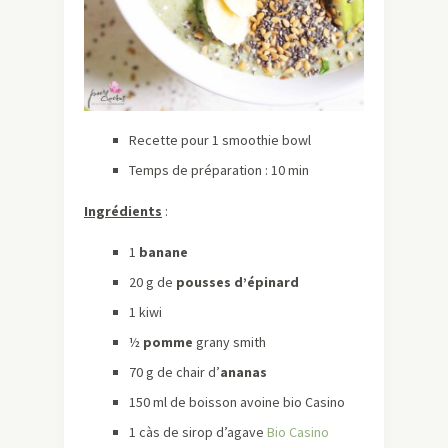
Recette pour 1 smoothie bowl
Temps de préparation : 10 min
Ingrédients
:
1 ​​
banane
20 g de ​​
pousses d’épinard
1 kiwi
½
pomme
grany smith
70 g de chair d’
​a​nanas
150 ml de boisson avoine bio Casino
1 càs de sirop d’agave
Bio Casino