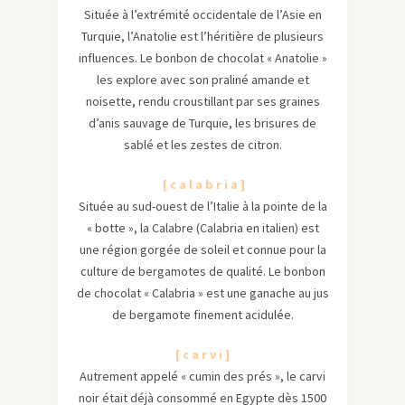
Située à l’extrémité occidentale de l’Asie en
Turquie, l’Anatolie est l’héritière de plusieurs
influences. Le bonbon de chocolat « Anatolie »
les explore avec son praliné amande et
noisette, rendu croustillant par ses graines
d’anis sauvage de Turquie, les brisures de
sablé et les zestes de citron.
[ c a l a b r i a ]
Située au sud-ouest de l’Italie à la pointe de la
« botte », la Calabre (Calabria en italien) est
une région gorgée de soleil et connue pour la
culture de bergamotes de qualité. Le bonbon
de chocolat « Calabria » est une ganache au jus
de bergamote finement acidulée.
[ c a r v i ]
Autrement appelé « cumin des prés », le carvi
noir était déjà consommé en Egypte dès 1500