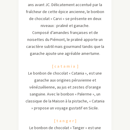
ans avant JC. Délicatement accentué par la
fraîcheur de cette épice ancienne, le bonbon
de chocolat « Carvi » se présente en deux
niveaux : praliné et ganache.
Composé d’amandes françaises et de
noisettes du Piémont, le praliné apporte un
caractère subtil mais gourmand tandis que la
ganache ajoute une agréable amertume.
[ c a t a m i a ]
Le bonbon de chocolat « Catania », est une
ganache aux origines péruvienne et
vénézuélienne, au jus et zestes d’orange
sanguine. Avec le bonbon « Palerme », un
classique de la Maison à la pistache, « Catania
» propose un voyage gustatif en Sicile.
[ t a n g e r ]
Le bonbon de chocolat « Tanger » est une