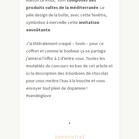
Maison Le Roux, sont
composés des
produits cultes de la méditerranée
. Le
jolie design de la boîte, avec cette fenêtre,
symbolise à merveille cette
invitation
envoûtante
.
J’ai littéralement craqué –
fondu
– pour ce
coffret et comme le bonheur ça se partage
j’aimerai l’offrir à 2 d’entre vous. Toutes les
modalités du concours en bas de cet article et
ici la description des 6 bonbons de chocolat
pour vous mettre l’eau à la bouche et vous
envoyer tout plein de dopamine !
#sendinglove
•
[ a n a t o l i e ]