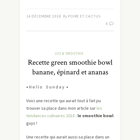
14 DÉCEMBRE 2018
By
POIRE ET CACTUS
6
JUS & SMOOTHIE
Recette green smoothie bowl
banane, épinard et ananas
•
H e l l o S u n d a y
•
Voici une recette qui aurait tout à fait pu
trouver sa place dans mon article sur
les
tendances culinaires 2018
:
le smoothie bowl
guys !
Une recette qui aurait aussi sa place dans un