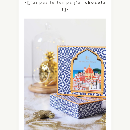
• [
j ‘ a i p a s l e t e m p s j ‘ a i
c h o c o l a
t ] •