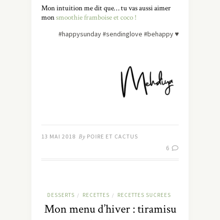
Mon intuition me dit que… tu vas aussi aimer
mon
smoothie framboise et coco !
#happysunday #sendinglove #behappy
♥
13 MAI 2018
By
POIRE ET CACTUS
6
DESSERTS
RECETTES
RECETTES SUCREES
/
/
Mon menu d’hiver : tiramisu