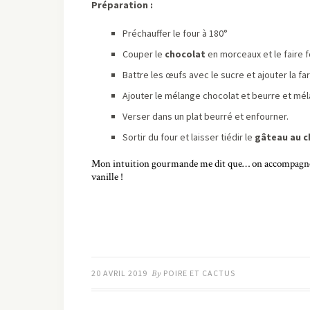
Préparation :
Préchauffer le four à 180°
Couper le
chocolat
en morceaux et le faire f
Battre les œufs avec le sucre et ajouter la fa
Ajouter le mélange chocolat et beurre et mé
Verser dans un plat beurré et enfourner.
Sortir du four et laisser tiédir le
gâteau au c
Mon intuition gourmande me dit que… on accompagnerait
vanille !
20 AVRIL 2019
By
POIRE ET CACTUS