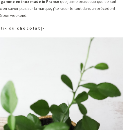
e gamme en inox made in France
que j’aime beaucoup que ce soit
ux en savoir plus sur la marque, j’te raconte tout dans un précédent
 & bon weekend.
é l i x d u
c h o c o l a t
] •