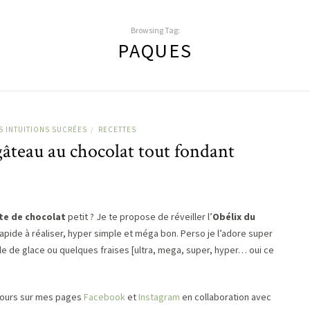
Browsing Tag:
PAQUES
S INTUITIONS SUCRÉES
RECETTES
/
âteau au chocolat tout fondant
e de chocolat
petit ? Je te propose de réveiller l’
Obélix du
apide à réaliser, hyper simple et méga bon. Perso je l’adore super
e de glace ou quelques fraises [ultra, mega, super, hyper… oui ce
ncours sur mes pages
Facebook
et
Instagram
en collaboration avec