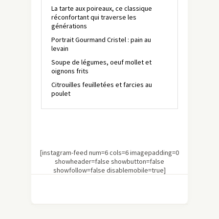
La tarte aux poireaux, ce classique
réconfortant qui traverse les
générations
Portrait Gourmand Cristel : pain au
levain
Soupe de légumes, oeuf mollet et
oignons frits
Citrouilles feuilletées et farcies au
poulet
[instagram-feed num=6 cols=6 imagepadding=0
showheader=false showbutton=false
showfollow=false disablemobile=true]