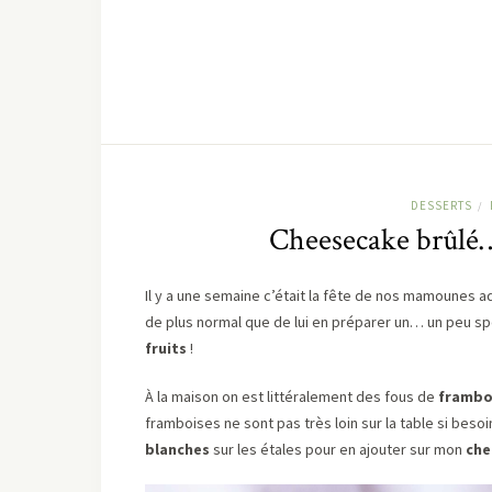
DESSERTS
/
Cheesecake brûlé… 
Il y a une semaine c’était la fête de nos mamounes 
de plus normal que de lui en préparer un… un peu spé
fruits
!
À la maison on est littéralement des fous de
frambo
framboises ne sont pas très loin sur la table si besoin
blanches
sur les étales pour en ajouter sur mon
che