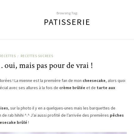
Browsing Tag:
PATISSERIE
RECETTES
RECETTES SUCREES
/
oui, mais pas pour de vrai !
adorées ! La mienne est la première fan de mon
cheesecake
, alors quoi
cial avec ses allures à la fois de
crème brûlée
et de
tarte aux
ises
, sur la photo il y en a quelques-unes mais les barquettes de
 de rab hihihi ^.^ J’ai aussi profité de l’arrivée des premières
pêches
esecake brûlé
!