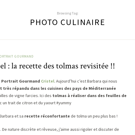
Browsing Tag:
PHOTO CULINAIRE
ORTRAIT GOURMAND
 : la recette des tolmas revisitée !!
u
Portrait Gourmand
Cristel
. Aujourd’hui c’est Barbara qui nous
t très répandu dans les cuisines des pays de Méditerranée
lles de vigne farcies. Ici des
tolmas à réaliser dans des feuilles de
c un trait de citron et du yaourt #yummy
Barbara et sa
recette réconfortante
de tolma un peu plus bas !
s. De nature discrète et rêveuse, j’aime aussi rigoler et discuter de