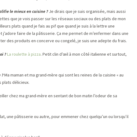
alifie le mieux en cuisine ?
Je dirais que je suis organisée, mais aussi
cettes que je vois passer sur les réseaux sociaux ou des plats de mon
leurs plats quand je fais au pif que quand je suis à la lettre une
é et j’adore faire de la pâtisserie. Ça me permet de m’enfermer dans une
heter des produits en concerve ou congelé, je suis une adepte du frais.
oi ?
La roulette à pizza
. Petit clin d’œil à mon côté italienne et surtout,
 ?
Ma maman et ma grand-mère qui sont les reines de la cuisine « au
s plats délicieux.
iller chez ma grand-mère en sentant de bon matin l’odeur de sa
plat, une pâtisserie ou autre, pour emmener chez quelqu’un ou lorsqu’il