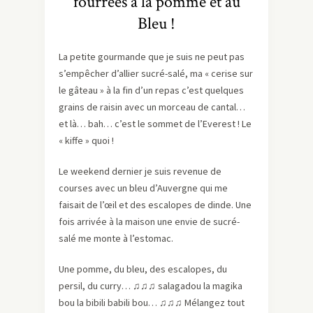
fourrées à la pomme et au
Bleu !
La petite gourmande que je suis ne peut pas
s’empêcher d’allier sucré-salé, ma « cerise sur
le gâteau » à la fin d’un repas c’est quelques
grains de raisin avec un morceau de cantal…
et là… bah… c’est le sommet de l’Everest ! Le
« kiffe » quoi !
Le weekend dernier je suis revenue de
courses avec un bleu d’Auvergne qui me
faisait de l’œil et des escalopes de dinde. Une
fois arrivée à la maison une envie de sucré-
salé me monte à l’estomac.
Une pomme, du bleu, des escalopes, du
persil, du curry…
♫
♫
♫
salagadou la magika
bou la bibili babili bou
…
♫
♫
♫
Mélangez tout