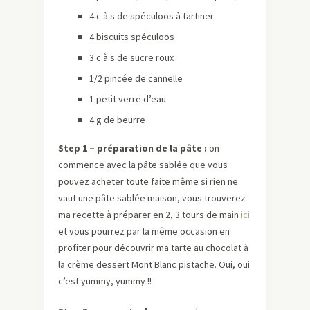
4 c à s de spéculoos à tartiner
4 biscuits spéculoos
3 c à s de sucre roux
1/2 pincée de cannelle
1 petit verre d’eau
4 g de beurre
Step 1 – préparation de la pâte :
on
commence avec la pâte sablée que vous
pouvez acheter toute faite même si rien ne
vaut une pâte sablée maison, vous trouverez
ma recette à préparer en 2, 3 tours de main
ici
et vous pourrez par la même occasion en
profiter pour découvrir ma tarte au chocolat à
la crème dessert Mont Blanc pistache. Oui, oui
c’est yummy, yummy !!