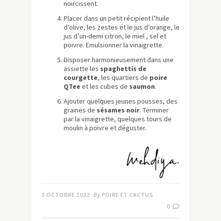
noircissent.
Placer dans un petit récipient l’huile
d’olive, les zestes et le jus d’orange, le
jus d’un-demi citron, le miel , sel et
poivre. Emulsionner la vinaigrette.
Disposer harmonieusement dans une
assiette les
spaghettis de
courgette
, les quartiers de
poire
QTee
et les cubes de
saumon
.
Ajouter quelques jeunes pousses, des
graines de
sésames noir
. Terminer
par la vinaigrette, quelques tours de
moulin à poivre et déguster.
3 OCTOBRE 2022
By
POIRE ET CACTUS
0