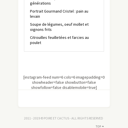
générations
Portrait Gourmand Cristel : pain au
levain
Soupe de légumes, oeuf mollet et
oignons frits
Citrouilles feuilletées et farcies au
poulet
[instagram-feed num=6 cols=6 imagepadding=0
showheader=false showbutton=false
showfollow=false disablemobile=true]
2011 - 2019 © POIRE ET CACTUS - ALL RIGHTS RESERVED
TOP