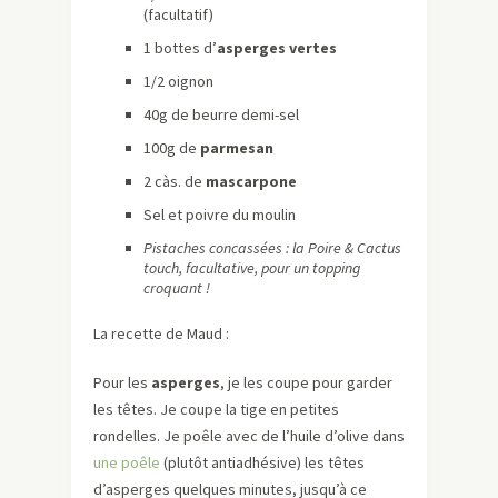
(facultatif)
1 bottes d’
asperges vertes
1/2 oignon
40g de beurre demi-sel
100g de
parmesan
2 càs. de
mascarpone
Sel et poivre du moulin
Pistaches concassées : la Poire & Cactus
touch, facultative, pour un topping
croquant !
La recette de Maud :
Pour les
asperges
, je les coupe pour garder
les têtes. Je coupe la tige en petites
rondelles. Je poêle avec de l’huile d’olive dans
une poêle
(plutôt antiadhésive) les têtes
d’asperges quelques minutes, jusqu’à ce