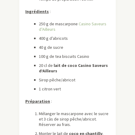
Ingrédients
:
250 g de mascarpone
Casino Saveurs
d’Ailleurs
400 g d’abricots
40 g de sucre
100 g de tea biscuits Casino
​20 cl de
lait de coco Casino Saveurs
d’Ailleurs
Sirop pêche/abricot
​1 citron vert ​
Préparation
:
Mélanger le mascarpone avec le sucre
et 3 càs de sirop pêche/abricot.
Réserver au frais.
Monter le lait de
coco en chantilly
.