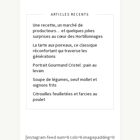
ARTICLES RÉCENTS
Une recette, un marché de
producteurs… et quelques jolies
surprises au cœur des Hortillonnages
La tarte aux poireaux, ce classique
réconfortant qui traverse les
générations
Portrait Gourmand Cristel : pain au
levain
Soupe de légumes, oeuf mollet et
oignons frits
Citrouilles feuilletées et farcies au
poulet
[instagram-feed num=6 cols=6 imagepadding=0