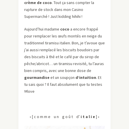
crème de coco
. Tout ça sans compter la
rupture de stock dans mon Casino
Supermarché ! Just kidding hihihi !
Aujourd’hui madame
coco
a encore frappé
pour remplacer les œufs montés en neige du
traditionnel tiramisu italien. Bon, je t’avoue que
j’ai aussi remplacé les biscuits boudoirs par
des biscuits à thé et le café par du sirop de
pêche/abricot… un tiramisu revisité, tu l’auras
bien compris, avec une bonne dose de
gourmandise
et un soupçon
d’intuition
. Et
tu sais quoi ? Il faut absolument que tu testes
!#love
• [ c o m m e u n g o û t d’
i t a l i e
] •