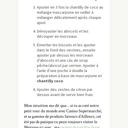
Ajouter en 3 fois la chantilly de coco au
mélange mascarpone en veiller à
mélanger délicatement après chaque
ajout.
Dénoyauter les abricots et les
découper en morceaux.
Émietter les biscuits et les ajouter
dans le fond des verrines, ensuite
ajouter par dessus les morceaux
d’abricots et une càs de sirop
pêche/abricot par verrine. Ajouter à
l’aide d’une poche à douille la
préparation à base de mascarpone et
chantilly coco
.
Ajouter des zestes de citron par
dessus avant de servir bien frais.
Mon intuition me dit que… si tu as raté notre
petit tour du monde avec Casino Supermarché,
et sa gamme de produits Saveurs d’Ailleurs, cet
été pas de panique tu peux toujours visiter le
Mexique ici avec , ma
recette de tortillas façon