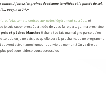
le sumac. Ajoutez les graines de sésame torréfiées et la pincée de sel.
it… easy, non ? ^.^
bre, feta, tomate cerises aux notes légèrement sucrées,
et
que je suis super pressée à l’idée de vous faire partager ma prochaine
 pois et pêches blanches
!! ahaha ! Je fais ma maligne parce qu’en
ette et bien je ne sais pas qu’elle sera la prochaine. Je ne programme
t souvent suivant mon humeur et envie du moment ! On va dire au
 plus poétique ! #desbisoussucressales