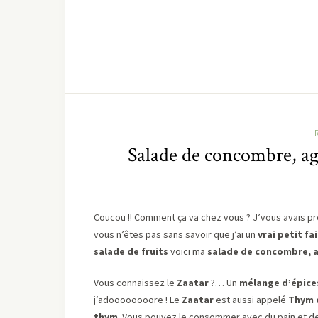
Salade de concombre, ag
Coucou !! Comment ça va chez vous ? J’vous avais prév
vous n’êtes pas sans savoir que j’ai un
vrai petit fa
salade de fruits
voici ma
salade de concombre, a
Vous connaissez le
Zaatar
?… Un
mélange d’épices
j’adoooooooore ! Le
Zaatar
est aussi appelé
Thym 
thym
. Vous pouvez le consommer avec du pain et de 