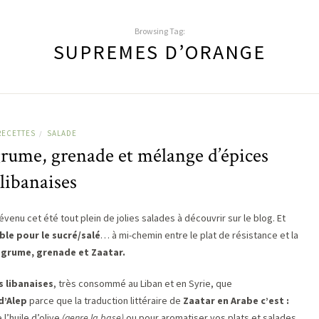
Browsing Tag:
SUPREMES D’ORANGE
RECETTES
SALADE
/
rume, grenade et mélange d’épices
libanaises
enu cet été tout plein de jolies salades à découvrir sur le blog. Et
ible pour le sucré/salé
… à mi-chemin entre le plat de résistance et la
grume, grenade et Zaatar.
 libanaises
, très consommé au Liban et en Syrie, que
d’Alep
parce que la traduction littéraire de
Zaatar en Arabe c’est :
l’huile d’olive
(genre la base)
ou pour aromatiser vos plats et salades.