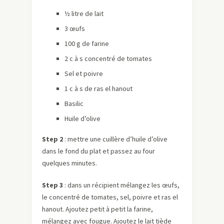
½ litre de lait
3 œufs
100 g de farine
2 c à s concentré de tomates
Sel et poivre
1 c à s de ras el hanout
Basilic
Huile d’olive
Step 2
: mettre une cuillère d’huile d’olive
dans le fond du plat et passez au four
quelques minutes.
Step 3
: dans un récipient mélangez les œufs,
le concentré de tomates, sel, poivre et ras el
hanout. Ajoutez petit à petit la farine,
mélangez avec fougue. Ajoutez le lait tiède