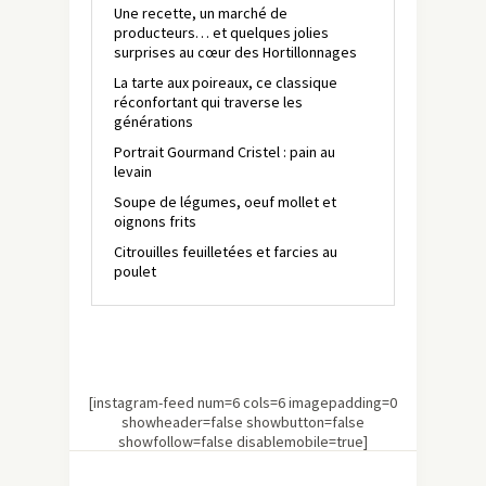
Une recette, un marché de
producteurs… et quelques jolies
surprises au cœur des Hortillonnages
La tarte aux poireaux, ce classique
réconfortant qui traverse les
générations
Portrait Gourmand Cristel : pain au
levain
Soupe de légumes, oeuf mollet et
oignons frits
Citrouilles feuilletées et farcies au
poulet
[instagram-feed num=6 cols=6 imagepadding=0
showheader=false showbutton=false
showfollow=false disablemobile=true]