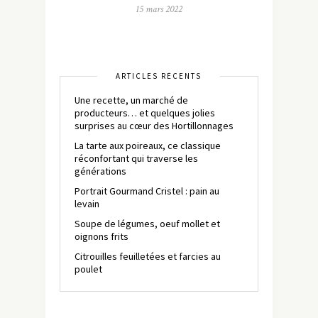
15 mars 2022
ARTICLES RÉCENTS
Une recette, un marché de
producteurs… et quelques jolies
surprises au cœur des Hortillonnages
La tarte aux poireaux, ce classique
réconfortant qui traverse les
générations
Portrait Gourmand Cristel : pain au
levain
Soupe de légumes, oeuf mollet et
oignons frits
Citrouilles feuilletées et farcies au
poulet