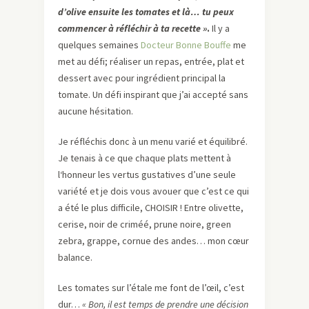
d’olive ensuite les tomates et là… tu peux
commencer à réfléchir à ta recette »
.
Il y a
quelques semaines
Docteur Bonne Bouffe
me
met au défi; réaliser un repas, entrée, plat et
dessert avec pour ingrédient principal la
tomate. Un défi inspirant que j’ai accepté sans
aucune hésitation.
Je réfléchis donc à un menu varié et équilibré.
Je tenais à ce que chaque plats mettent à
l‘honneur les vertus gustatives d’une seule
variété et je dois vous avouer que c’est ce qui
a été le plus difficile, CHOISIR ! Entre olivette,
cerise, noir de criméé, prune noire, green
zebra, grappe, cornue des andes… mon cœur
balance.
Les tomates sur l’étale me font de l’œil, c’est
dur…
« Bon, il est temps de prendre une décision