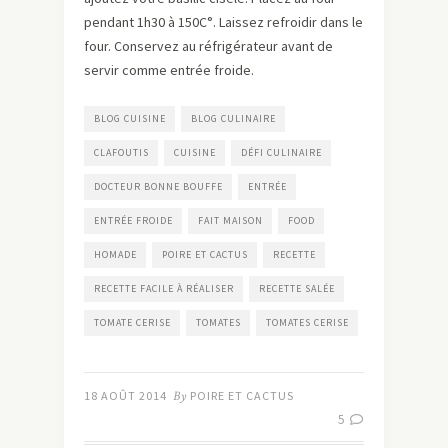
pendant 1h30 à 150C°. Laissez refroidir dans le
four. Conservez au réfrigérateur avant de
servir comme entrée froide.
BLOG CUISINE
BLOG CULINAIRE
CLAFOUTIS
CUISINE
DÉFI CULINAIRE
DOCTEUR BONNE BOUFFE
ENTRÉE
ENTRÉE FROIDE
FAIT MAISON
FOOD
HOMADE
POIRE ET CACTUS
RECETTE
RECETTE FACILE À RÉALISER
RECETTE SALÉE
TOMATE CERISE
TOMATES
TOMATES CERISE
18 AOÛT 2014
By
POIRE ET CACTUS
5