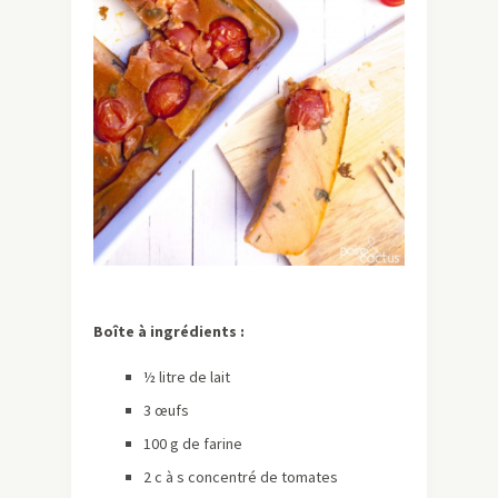
Boîte à ingrédients :
½ litre de lait
3 œufs
100 g de farine
2 c à s concentré de tomates