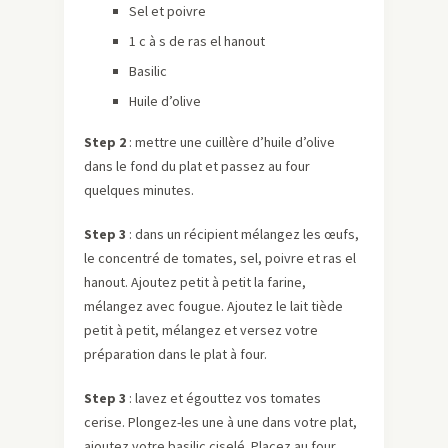
Sel et poivre
1 c à s de ras el hanout
Basilic
Huile d’olive
Step 2
: mettre une cuillère d’huile d’olive
dans le fond du plat et passez au four
quelques minutes.
Step 3
: dans un récipient mélangez les œufs,
le concentré de tomates, sel, poivre et ras el
hanout. Ajoutez petit à petit la farine,
mélangez avec fougue. Ajoutez le lait tiède
petit à petit, mélangez et versez votre
préparation dans le plat à four.
Step 3
: lavez et égouttez vos tomates
cerise. Plongez-les une à une dans votre plat,
ajoutez votre basilic ciselé. Placez au four