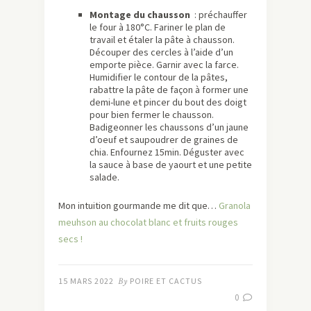
Montage du chausson
: préchauffer
le four à 180°C. Fariner le plan de
travail et étaler la pâte à chausson.
Découper des cercles à l’aide d’un
emporte pièce. Garnir avec la farce.
Humidifier le contour de la pâtes,
rabattre la pâte de façon à former une
demi-lune et pincer du bout des doigt
pour bien fermer le chausson.
Badigeonner les chaussons d’un jaune
d’oeuf et saupoudrer de graines de
chia. Enfournez 15min. Déguster avec
la sauce à base de yaourt et une petite
salade.
Mon intuition gourmande me dit que…
Granola
meuhson au chocolat blanc et fruits rouges
secs !
15 MARS 2022
By
POIRE ET CACTUS
0