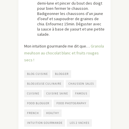
demi-lune et pincer du bout des doigt
pour bien fermer le chausson.
Badigeonner les chaussons d’un jaune
d’oeuf et saupoudrer de graines de
chia. Enfournez 15min. Déguster avec
la sauce à base de yaourt et une petite
salade.
Mon intuition gourmande me dit que…
Granola
meuhson au chocolat blanc et fruits rouges
secs !
BLOG CUISINE
BLOGGER
BLOGUEUSE CULINAIRE
CHAUSSON SALES
CUISINE
CUISINE SAINE
FAMOUS
FOOD BLOGGER
FOOD PHOTOGRAPHY
FRENCH
HEALTHY
INTUITION GOURMANDE
LES 2 VACHES