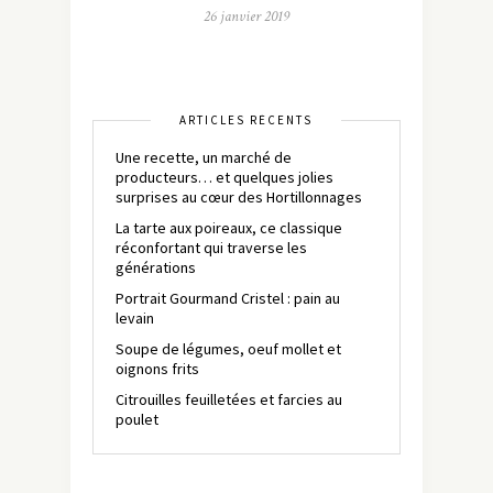
26 janvier 2019
ARTICLES RÉCENTS
Une recette, un marché de
producteurs… et quelques jolies
surprises au cœur des Hortillonnages
La tarte aux poireaux, ce classique
réconfortant qui traverse les
générations
Portrait Gourmand Cristel : pain au
levain
Soupe de légumes, oeuf mollet et
oignons frits
Citrouilles feuilletées et farcies au
poulet