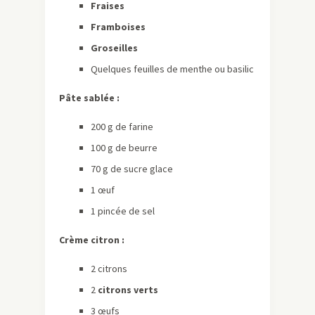
Fraises
Framboises
Groseilles
Quelques feuilles de menthe ou basilic
Pâte sablée :
200 g de farine
100 g de beurre
70 g de sucre glace
1 œuf
1 pincée de sel
Crème citron :
2 citrons
2
citrons verts
3 œufs