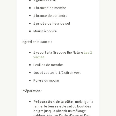
2 gousses d’ail
1 branche de menthe
1 brance de coriandre
1 pincée de fleur de sel
Moulin à poivre
Ingrédients sauce :
1 yaourt à la Grecque Bio Nature
Les 2
vaches
Feuilles de menthe
Jus et zestes d’1/2 citron vert
Poivre du moulin
Préparation :
Préparation de la pâte
: mélanger la
farine, le beurre et le sel du bout dès
doigts jusqu’à obtenir un mélange
sableux. Ajouter l’huile d’olive et l’eau.