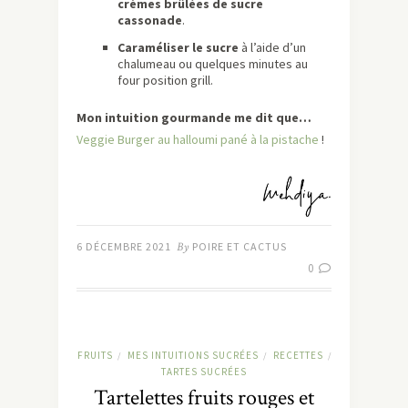
crèmes brûlées de sucre
cassonade
.
Caraméliser le sucre
à l’aide d’un
chalumeau ou quelques minutes au
four position grill.
Mon intuition gourmande me dit que…
Veggie Burger au halloumi pané à la pistache
!
6 DÉCEMBRE 2021
By
POIRE ET CACTUS
0
FRUITS
MES INTUITIONS SUCRÉES
RECETTES
/
/
/
TARTES SUCRÉES
Tartelettes fruits rouges et