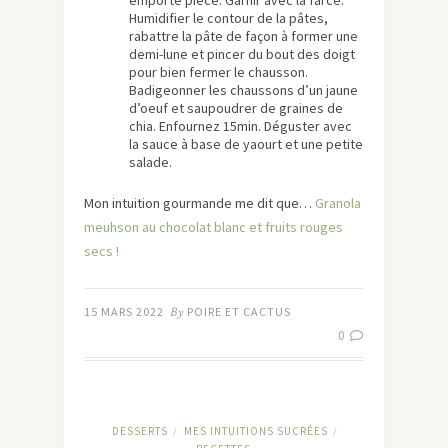
emporte pièce. Garnir avec la farce.
Humidifier le contour de la pâtes,
rabattre la pâte de façon à former une
demi-lune et pincer du bout des doigt
pour bien fermer le chausson.
Badigeonner les chaussons d’un jaune
d’oeuf et saupoudrer de graines de
chia. Enfournez 15min. Déguster avec
la sauce à base de yaourt et une petite
salade.
Mon intuition gourmande me dit que…
Granola
meuhson au chocolat blanc et fruits rouges
secs !
15 MARS 2022
By
POIRE ET CACTUS
0
DESSERTS
MES INTUITIONS SUCRÉES
/
/