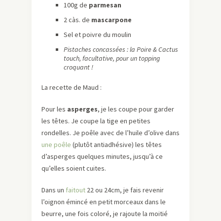
100g de
parmesan
2 càs. de
mascarpone
Sel et poivre du moulin
Pistaches concassées : la Poire & Cactus
touch, facultative, pour un topping
croquant !
La recette de Maud :
Pour les
asperges
, je les coupe pour garder
les têtes. Je coupe la tige en petites
rondelles. Je poêle avec de l’huile d’olive dans
une poêle
(plutôt antiadhésive) les têtes
d’asperges quelques minutes, jusqu’à ce
qu’elles soient cuites.
Dans un
faitout
22 ou 24cm, je fais revenir
l’oignon émincé en petit morceaux dans le
beurre, une fois coloré, je rajoute la moitié