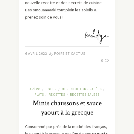
nouvelle recette et des secrets de cuisine.
Des smouaaaaaki tout plein les soleils &
prenez soin de vous !
6 AVRIL 2022
By
POIRE ET CACTUS
0
APÉRO
BOEUF
MES INTUITIONS SALÉES
/
/
/
PLATS
RECETTES
RECETTES SALEES
/
/
Minis chaussons et sauce
yaourt à la grecque
Consommé par près de la moitié des français,
le yaourt à la grecque est l’un de nos
yaourts