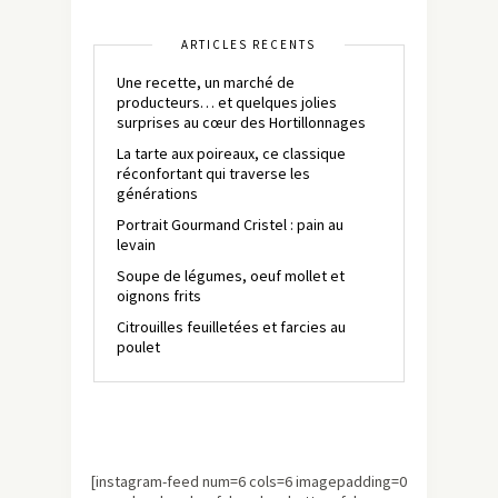
ARTICLES RÉCENTS
Une recette, un marché de
producteurs… et quelques jolies
surprises au cœur des Hortillonnages
La tarte aux poireaux, ce classique
réconfortant qui traverse les
générations
Portrait Gourmand Cristel : pain au
levain
Soupe de légumes, oeuf mollet et
oignons frits
Citrouilles feuilletées et farcies au
poulet
[instagram-feed num=6 cols=6 imagepadding=0