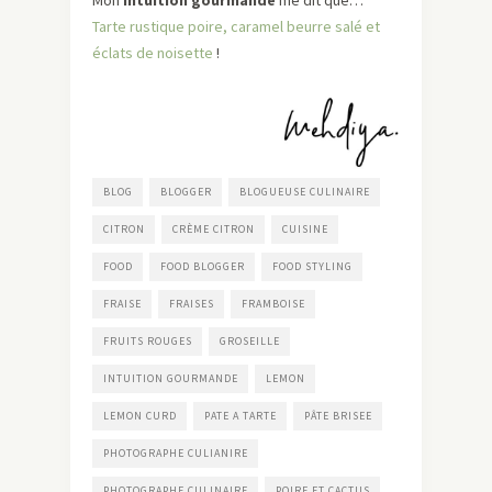
Mon
intuition gourmande
me dit que…
Tarte rustique poire, caramel beurre salé et
éclats de noisette
!
BLOG
BLOGGER
BLOGUEUSE CULINAIRE
CITRON
CRÈME CITRON
CUISINE
FOOD
FOOD BLOGGER
FOOD STYLING
FRAISE
FRAISES
FRAMBOISE
FRUITS ROUGES
GROSEILLE
INTUITION GOURMANDE
LEMON
LEMON CURD
PATE A TARTE
PÂTE BRISEE
PHOTOGRAPHE CULIANIRE
PHOTOGRAPHE CULINAIRE
POIRE ET CACTUS