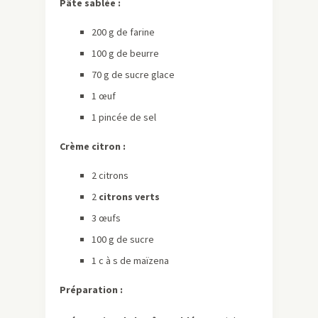
Pâte sablée :
200 g de farine
100 g de beurre
70 g de sucre glace
1 œuf
1 pincée de sel
Crème citron :
2 citrons
2
citrons verts
3 œufs
100 g de sucre
1 c à s de maïzena
Préparation :