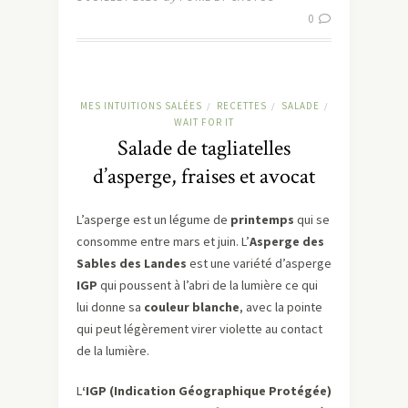
0
MES INTUITIONS SALÉES
RECETTES
SALADE
/
/
/
WAIT FOR IT
Salade de tagliatelles
d’asperge, fraises et avocat
L’asperge est un légume de
printemps
qui se
consomme entre mars et juin. L’
Asperge des
Sables des Landes
est une variété d’asperge
IGP
qui poussent à l’abri de la lumière ce qui
lui donne sa
couleur blanche
, avec la pointe
qui peut légèrement virer violette au contact
de la lumière.
L
‘IGP (Indication Géographique Protégée)