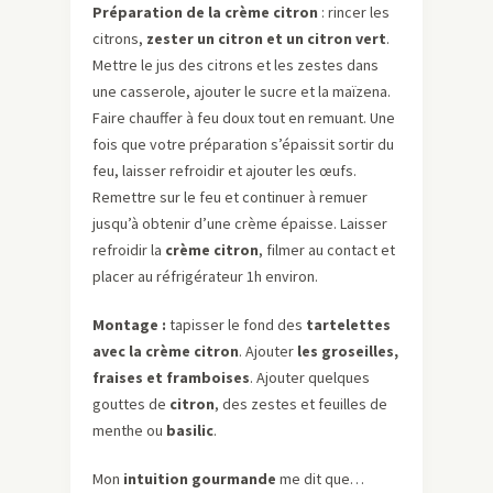
Préparation de la crème citron
: rincer les
citrons,
zester un citron et un citron vert
.
Mettre le jus des citrons et les zestes dans
une casserole, ajouter le sucre et la maïzena.
Faire chauffer à feu doux tout en remuant. Une
fois que votre préparation s’épaissit sortir du
feu, laisser refroidir et ajouter les œufs.
Remettre sur le feu et continuer à remuer
jusqu’à obtenir d’une crème épaisse. Laisser
refroidir la
crème citron
, filmer au contact et
placer au réfrigérateur 1h environ.
Montage :
tapisser le fond des
tartelettes
avec la crème citron
. Ajouter
les groseilles,
fraises et framboises
. Ajouter quelques
gouttes de
citron
, des zestes et feuilles de
menthe ou
basilic
.
Mon
intuition gourmande
me dit que…