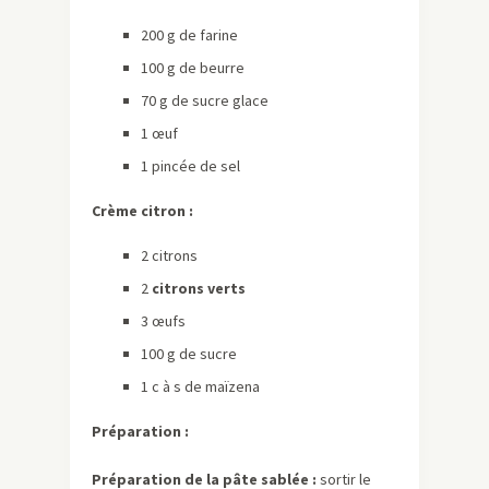
200 g de farine
100 g de beurre
70 g de sucre glace
1 œuf
1 pincée de sel
Crème citron :
2 citrons
2
citrons verts
3 œufs
100 g de sucre
1 c à s de maïzena
Préparation :
Préparation de la pâte sablée :
sortir le