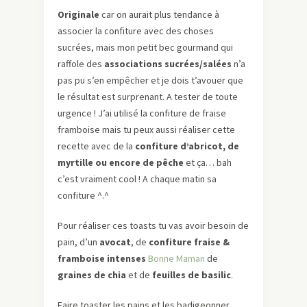
Originale
car on aurait plus tendance à
associer la confiture avec des choses
sucrées, mais mon petit bec gourmand qui
raffole des
associations sucrées/salées
n’a
pas pu s’en empêcher et je dois t’avouer que
le résultat est surprenant. A tester de toute
urgence ! J’ai utilisé la confiture de fraise
framboise mais tu peux aussi réaliser cette
recette avec de la
confiture d’abricot, de
myrtille ou encore de pêche
et ça… bah
c’est vraiment cool ! A chaque matin sa
confiture ^.^
Pour réaliser ces toasts tu vas avoir besoin de
pain, d’un
avocat
, de
confiture fraise &
framboise intenses
Bonne Maman
de
graines de chia
et de
feuilles de basilic
.
Faire toaster les pains et les badigeonner