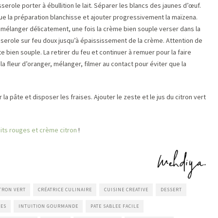
serole porter à ébullition le lait. Séparer les blancs des jaunes d’œuf.
ue la préparation blanchisse et ajouter progressivement la maïzena.
et mélanger délicatement, une fois la crème bien souple verser dans la
asserole sur feu doux jusqu’à épaississement de la crème. Attention de
ste bien souple. La retirer du feu et continuer à remuer pour la faire
r la fleur d’oranger, mélanger, filmer au contact pour éviter que la
 la pâte et disposer les fraises. Ajouter le zeste et le jus du citron vert
uits rouges et crème citron
!
TRON VERT
CRÉATRICE CULINAIRE
CUISINE CREATIVE
DESSERT
GES
INTUITION GOURMANDE
PATE SABLEE FACILE