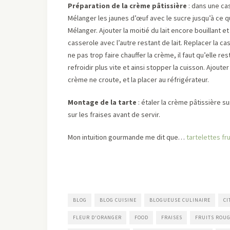
Préparation de la crème pâtissière
: dans une cas
Mélanger les jaunes d’œuf avec le sucre jusqu’à ce q
Mélanger. Ajouter la moitié du lait encore bouillant 
casserole avec l’autre restant de lait. Replacer la c
ne pas trop faire chauffer la crème, il faut qu’elle re
refroidir plus vite et ainsi stopper la cuisson. Ajoute
crème ne croute, et la placer au réfrigérateur.
Montage de la tarte
: étaler la crème pâtissière sur
sur les fraises avant de servir.
Mon intuition gourmande me dit que…
tartelettes fr
BLOG
BLOG CUISINE
BLOGUEUSE CULINAIRE
CI
FLEUR D'ORANGER
FOOD
FRAISES
FRUITS ROU