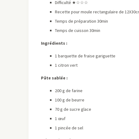
Difficulté ★☆☆☆
Recette pour moule rectangulaire de 12X30
Temps de préparation 30min
Temps de cuisson 30min
Ingrédients :
1 barquette de fraise gariguette
1 citron vert
Pâte sablée :
200 g de farine
100 g de beurre
70 g de sucre glace
1 œuf
1 pincée de sel