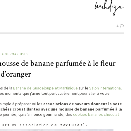
4
GOURMANDISES
mousse de banane parfumée à le fleur
d’oranger
es de la
Banane de Guadeloupe et Martinique
sur le
Salon International
Des moments que j’aime tout particulièrement pour aller à votre
imple à préparer où les
associations de saveurs donnent la note
chées croustillantes avec une mousse de banane parfumée à la
e journée, qui s’annonce gourmande, des
cookies bananes chocolat
 u r s
vs a s s o c i a t i o n d e
t ex t u r e s
] •