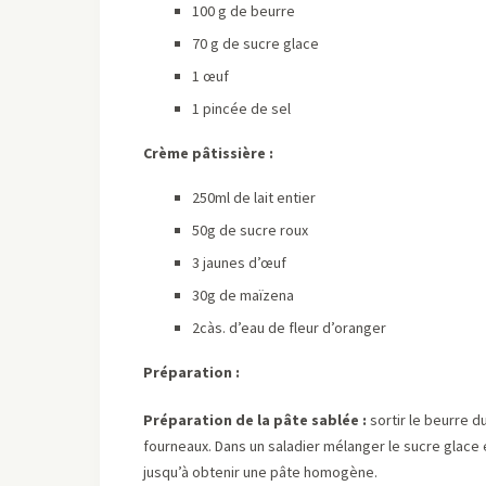
100 g de beurre
70 g de sucre glace
1 œuf
1 pincée de sel
Crème pâtissière :
250ml de lait entier
50g de sucre roux
3 jaunes d’œuf
30g de maïzena
2càs. d’eau de fleur d’oranger
Préparation :
Préparation de la pâte sablée :
sortir le beurre d
fourneaux. Dans un saladier mélanger le sucre glace e
jusqu’à obtenir une pâte homogène.