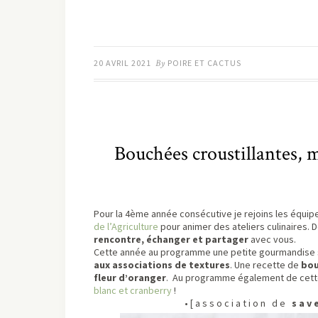
20 AVRIL 2021
By
POIRE ET CACTUS
Bouchées croustillantes, 
Pour la 4ème année consécutive je rejoins les équip
de l’Agriculture
pour animer des ateliers culinaires. 
rencontre, échanger et partager
avec vous.
Cette année au programme une petite gourmandise s
aux associations de textures
. Une recette de
bou
fleur d’oranger
. Au programme également de cett
blanc et cranberry
!
• [ a s s o c i a t i o n d e
s a v e