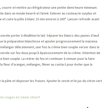
, couvrir et mettre au réfrigérateur une petite demi heure minimum.
 pâte dans un moule beurré et fariné. Enlever au couteau le surplus et
e et cuire la pâte à blanc 15 min environ à 180°. Laisser refroidir avant
serole porter à ébullition le lait. Séparer les blancs des jaunes d’œuf.
ue la préparation blanchisse et ajouter progressivement la maïzena.
et mélanger délicatement, une fois la crème bien souple verser dans la
asserole sur feu doux jusqu’à épaississement de la crème. Attention de
ste bien souple. La retirer du feu et continuer à remuer pour la faire
r la fleur d’oranger, mélanger, filmer au contact pour éviter que la
 la pâte et disposer les fraises. Ajouter le zeste et le jus du citron vert
uits rouges et crème citron
!