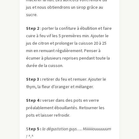
jus et nous obtiendrons un sirop grâce au
sucre.
Step 2
: porter la confiture à ébullition et faire
cuire à feu vif les 5 premières min. Ajouter le
jus de citron et prolonger la cuisson 20 à 25
min en remuant régulièrement. Penser à
écumer à plusieurs reprises pendant toute la
durée de la cuisson.
Step 3 :
retirer du feu et remuer. Ajouter le
thym, la fleur d’oranger et mélanger.
Step 4 :
verser dans des pots en verre
préalablement ébouillantés. Retourner les
pots et laisser refroidir.
S
tep 5 :
la dégustation guys…. Miiiiiiiouuuuuum
! ^.^