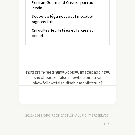
Portrait Gourmand Cristel : pain au
levain
Soupe de légumes, oeuf mollet et
oignons frits
Citrouilles feuilletées et farcies au
poulet
[instagram-feed num=6 cols=6 imagepadding=0
showheader=false showbutton=false
showfollow=false disablemobile=true]
2011 - 2019 © POIRE ET CACTUS - ALL RIGHTS RESERVED
TOP