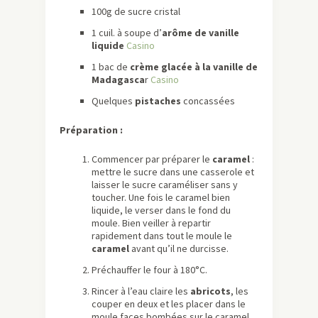
100g de sucre cristal
1 cuil. à soupe d’
arôme de vanille
liquide
Casino
1 bac de
crème glacée à la vanille de
Madagasca
r
Casino
Quelques
pistaches
concassées
Préparation :
Commencer par préparer le
caramel
:
mettre le sucre dans une casserole et
laisser le sucre caraméliser sans y
toucher. Une fois le caramel bien
liquide, le verser dans le fond du
moule. Bien veiller à repartir
rapidement dans tout le moule le
caramel
avant qu’il ne durcisse.
Préchauffer le four à 180°C.
Rincer à l’eau claire les
abricots
, les
couper en deux et les placer dans le
moule faces bombées sur le caramel.