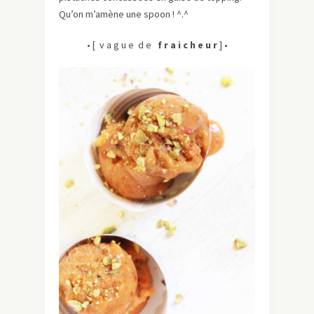
Qu’on m’amène une spoon ! ^.^
• [ v a g u e d e
f r a i c h e u r
] •