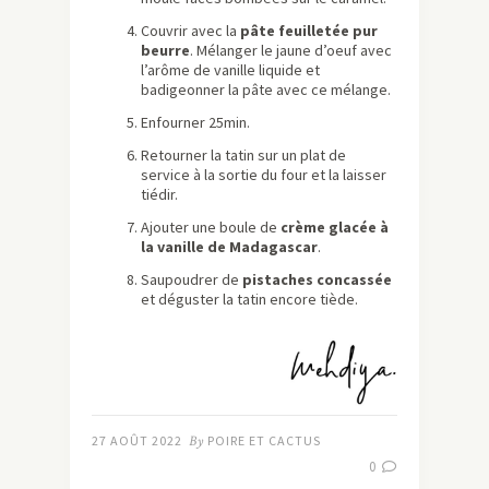
Couvrir avec la
pâte feuilletée pur
beurre
. Mélanger le jaune d’oeuf avec
l’arôme de vanille liquide et
badigeonner la pâte avec ce mélange.
Enfourner 25min.
Retourner la tatin sur un plat de
service à la sortie du four et la laisser
tiédir.
Ajouter une boule de
crème glacée à
la vanille de Madagascar
.
Saupoudrer de
pistaches concassée
et déguster la tatin encore tiède.
27 AOÛT 2022
By
POIRE ET CACTUS
0