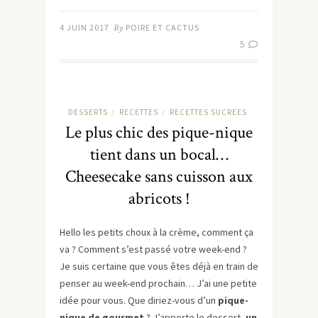
4 JUIN 2017
By
POIRE ET CACTUS
5
DESSERTS
RECETTES
RECETTES SUCREES
/
/
Le plus chic des pique-nique
tient dans un bocal…
Cheesecake sans cuisson aux
abricots !
Hello les petits choux à la crème, comment ça
va ? Comment s’est passé votre week-end ?
Je suis certaine que vous êtes déjà en train de
penser au week-end prochain… J’ai une petite
idée pour vous. Que diriez-vous d’un
pique-
nique de gourmet
? J’apporte le dessert,
un