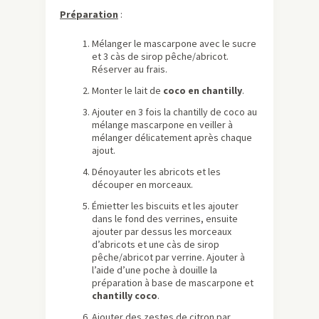
Préparation
:
Mélanger le mascarpone avec le sucre
et 3 càs de sirop pêche/abricot.
Réserver au frais.
Monter le lait de
coco en chantilly
.
Ajouter en 3 fois la chantilly de coco au
mélange mascarpone en veiller à
mélanger délicatement après chaque
ajout.
Dénoyauter les abricots et les
découper en morceaux.
Émietter les biscuits et les ajouter
dans le fond des verrines, ensuite
ajouter par dessus les morceaux
d’abricots et une càs de sirop
pêche/abricot par verrine. Ajouter à
l’aide d’une poche à douille la
préparation à base de mascarpone et
chantilly coco
.
Ajouter des zestes de citron par