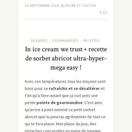
10 SEPTEMBRE 2018
By
POIRE ET CACTUS
5
DESSERTS
GOURMANDISES
RECETTES
/
/
In ice cream we trust • recette
de sorbet abricot ultra-hyper-
mega easy !
Avec ces températures tous les moyens sont
bons pour se
rafraîchir et se désaltérer
et
t’en qu’a faire autant que ça soit avec une
petite
pointe de gourmandise
. C’est ainsi
qu’arrive à point nommé ce petit sorbet
abricot que tu pourras agrémenter de tout ce
qui te fera plaisir. Mon plaisir du jour, des
pistaches concassées en guise de topping.