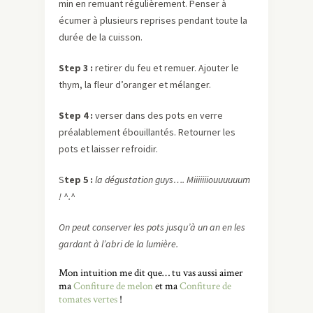
min en remuant régulièrement. Penser à
écumer à plusieurs reprises pendant toute la
durée de la cuisson.
Step 3 :
retirer du feu et remuer. Ajouter le
thym, la fleur d’oranger et mélanger.
Step 4 :
verser dans des pots en verre
préalablement ébouillantés. Retourner les
pots et laisser refroidir.
S
tep 5 :
la dégustation guys…. Miiiiiiiouuuuuum
! ^.^
On peut conserver les pots jusqu’à un an en les
gardant à l’abri de la lumière.
Mon intuition me dit que… tu vas aussi aimer
ma
Confiture de melon
et ma
Confiture de
tomates vertes
!