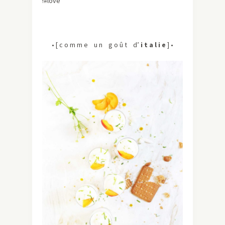
!#love
• [ c o m m e u n g o û t d’
i t a l i e
] •