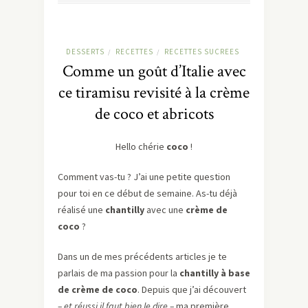
DESSERTS
RECETTES
RECETTES SUCREES
/
/
Comme un goût d’Italie avec
ce tiramisu revisité à la crème
de coco et abricots
Hello chérie
coco
!
Comment vas-tu ? J’ai une petite question
pour toi en ce début de semaine. As-tu déjà
réalisé une
chantilly
avec une
crème de
coco
?
Dans un de mes précédents articles je te
parlais de ma passion pour la
chantilly à base
de crème de coco
. Depuis que j’ai découvert
– et réussi il faut bien le dire –
ma première