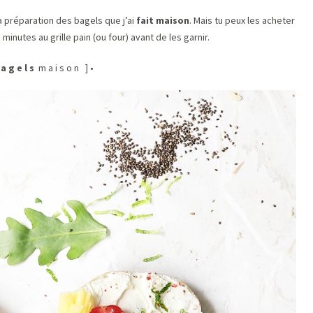
a préparation des bagels que j’ai
fait maison
. Mais tu peux les acheter
minutes au grille pain (ou four) avant de les garnir.
a g e l s
m a i s o n ] •