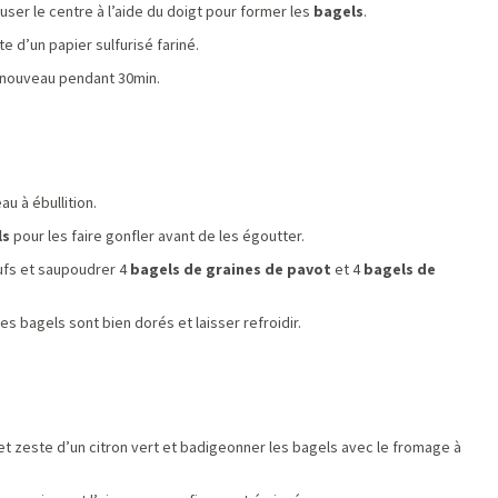
user le centre à l’aide du doigt pour former les
bagels
.
 d’un papier sulfurisé fariné.
e nouveau pendant 30min.
u à ébullition.
ls
pour les faire gonfler avant de les égoutter.
ufs et saupoudrer 4
bagels
de graines de pavot
et 4
bagels de
es bagels sont bien dorés et laisser refroidir.
 et zeste d’un citron vert et badigeonner les bagels avec le fromage à