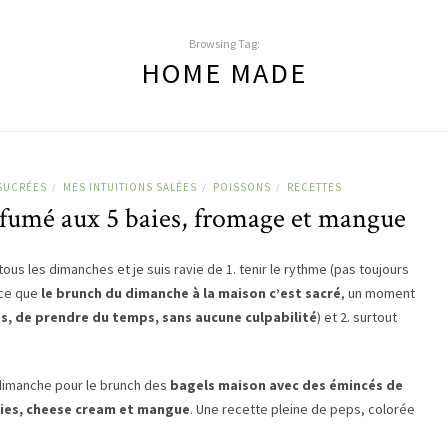
Browsing Tag:
HOME MADE
SUCRÉES
MES INTUITIONS SALÉES
POISSONS
RECETTES
/
/
/
fumé aux 5 baies, fromage et mangue
us les dimanches et je suis ravie de 1. tenir le rythme (pas toujours
rce que
le brunch du dimanche à la maison c’est sacré
, un moment
s, de prendre du temps, sans aucune culpabilité
) et 2. surtout
imanche pour le brunch des
bagels maison avec des émincés de
aies, cheese cream et mangue
. Une recette pleine de peps, colorée