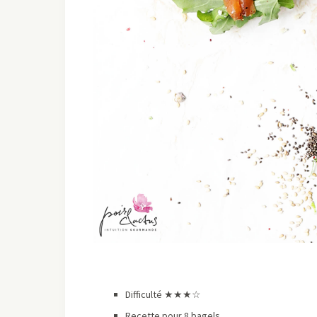
Difficulté ★★
★
☆
Recette pour 8 bagels