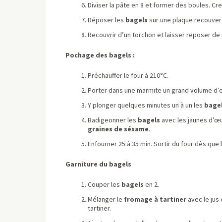
Diviser la pâte en 8 et former des boules. Cre
Déposer les
bagels
sur une plaque recouverte
Recouvrir d’un torchon et laisser reposer d
Pochage des bagels :
Préchauffer le four à 210°C.
Porter dans une marmite un grand volume d’ea
Y plonger quelques minutes un à un les
bage
Badigeonner les
bagels
avec les jaunes d’œ
graines de sésame
.
Enfourner 25 à 35 min. Sortir du four dès que l
Garniture du bagels
Couper les
bagels
en 2.
Mélanger le
fromage à tartiner
avec le jus
tartiner.