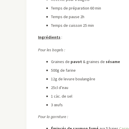
Temps de préparation 60 min
Temps de pause 2h
Temps de cuisson 25 min
Ingrédients
:
Pour les bagels :
Graines de
pavot
& graines de
sésame
500g de farine
12g de levure boulangère
25cl d’eau
1 càc. de sel
3 œufs
Pour la garniture :
Émincés de saumon fumé
aux 5 baies
Casin