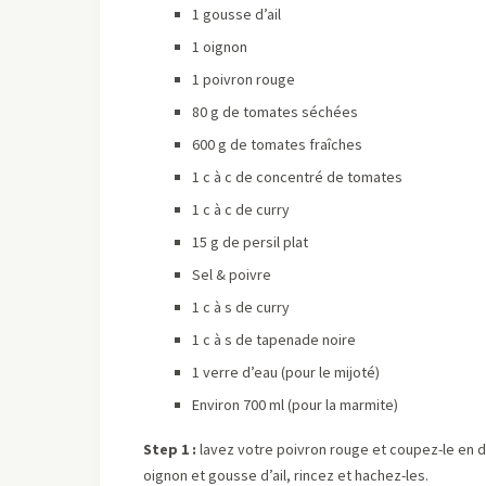
1 gousse d’ail
1 oignon
1 poivron rouge
80 g de tomates séchées
600 g de tomates fraîches
1 c à c de concentré de tomates
1 c à c de curry
15 g de persil plat
Sel & poivre
1 c à s de curry
1 c à s de tapenade noire
1 verre d’eau (pour le mijoté)
Environ 700 ml (pour la marmite)
Step 1 :
lavez votre poivron rouge et coupez-le en d
oignon et gousse d’ail, rincez et hachez-les.