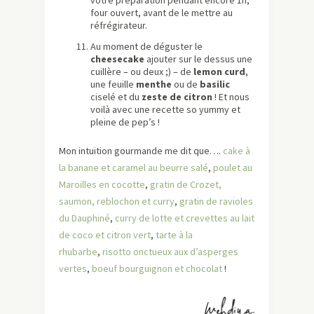
votre préparation pendant encore 1h,
four ouvert, avant de le mettre au
réfrégirateur.
Au moment de déguster le
cheesecake
ajouter sur le dessus une
cuillère – ou deux ;) – de
lemon curd
,
une feuille
menthe
ou de
basilic
ciselé et du
zeste de citron
! Et nous
voilà avec une recette so yummy et
pleine de pep’s !
Mon intuition gourmande me dit que….
cake à
la banane et caramel au beurre salé
,
poulet au
Maroilles en cocotte
,
gratin de Crozet,
saumon, reblochon et curry
,
gratin de ravioles
du Dauphiné
,
curry de lotte et crevettes au lait
de coco et citron vert
,
tarte à la
rhubarbe
,
risotto onctueux aux d’asperges
vertes
,
boeuf bourguignon et chocolat
!