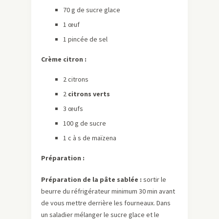
70 g de sucre glace
1 œuf
1 pincée de sel
Crème citron :
2 citrons
2
citrons verts
3 œufs
100 g de sucre
1 c à s de maïzena
Préparation :
Préparation de la pâte sablée :
sortir le
beurre du réfrigérateur minimum 30 min avant
de vous mettre derrière les fourneaux. Dans
un saladier mélanger le sucre glace et le