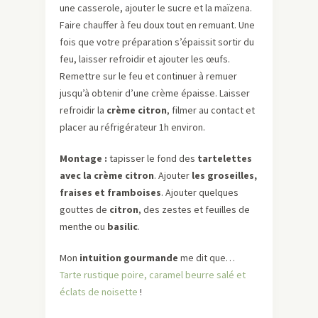
une casserole, ajouter le sucre et la maïzena.
Faire chauffer à feu doux tout en remuant. Une
fois que votre préparation s’épaissit sortir du
feu, laisser refroidir et ajouter les œufs.
Remettre sur le feu et continuer à remuer
jusqu’à obtenir d’une crème épaisse. Laisser
refroidir la
crème citron
, filmer au contact et
placer au réfrigérateur 1h environ.
Montage :
tapisser le fond des
tartelettes
avec la crème citron
. Ajouter
les groseilles,
fraises et framboises
. Ajouter quelques
gouttes de
citron
, des zestes et feuilles de
menthe ou
basilic
.
Mon
intuition gourmande
me dit que…
Tarte rustique poire, caramel beurre salé et
éclats de noisette
!