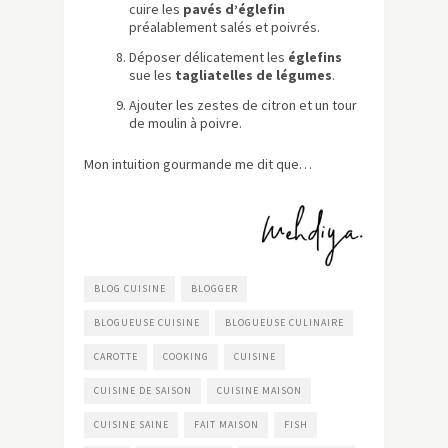
cuire les
pavés d’églefin
préalablement salés et poivrés.
Déposer délicatement les
églefins
sue les
tagliatelles de légumes
.
Ajouter les zestes de citron et un tour
de moulin à poivre.
Mon intuition gourmande me dit que…
BLOG CUISINE
BLOGGER
BLOGUEUSE CUISINE
BLOGUEUSE CULINAIRE
CAROTTE
COOKING
CUISINE
CUISINE DE SAISON
CUISINE MAISON
CUISINE SAINE
FAIT MAISON
FISH