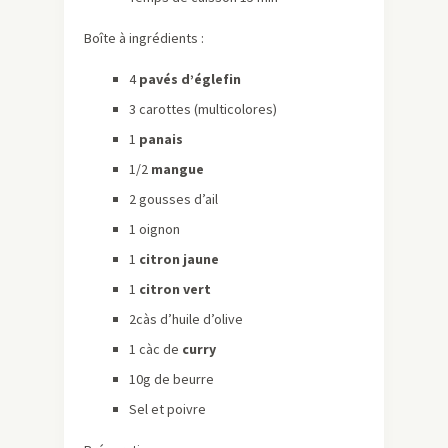
Boîte à ingrédients :
4
pavés d’églefin
3 carottes (multicolores)
1
panais
1/2
mangue
2 gousses d’ail
1 oignon
1
citron jaune
1
citron vert
2càs d’huile d’olive
1 càc de
curry
10g de beurre
Sel et poivre