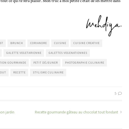
t ce qui te fera plaisir. Mon truc à moi petite c’était de les mettre dans
ST
BRUNCH
CORIANDRE
CUISINE
CUISINE CREATIVE
GALETTE VEGETARIENNE
GALETTES VEGENATIENNES
ITION GOURMANDE
PETIT DÉJEUNER
PHOTOGRAPHIE CULINAIRE
NOUT
RECETTE
STYLISME CULINAIRE
5
son jardin
Recette gourmande gâteau au chocolat tout fondant