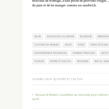
morceau de fromage, d’une purée de poivrons rouges… tou
du pain et de les manger comme un sandwich.
BLOG
BLOGEUSE CULINAIRE
BLOGGER
BREAKFA
CUISINE DU MONDE
EPICE
FOOD
FOOD STYLING
GASTRONOMIE POLONAISE
HERBES FRAICHES
INTU
PLENZÉ
POIRE ET CACTUS
POLOGNE
RAS EL HA
14 AVRIL 2019
By
POIRE ET CACTUS
Mousse et Muesli Croustillant au chocolat pour cultiver 
sucré