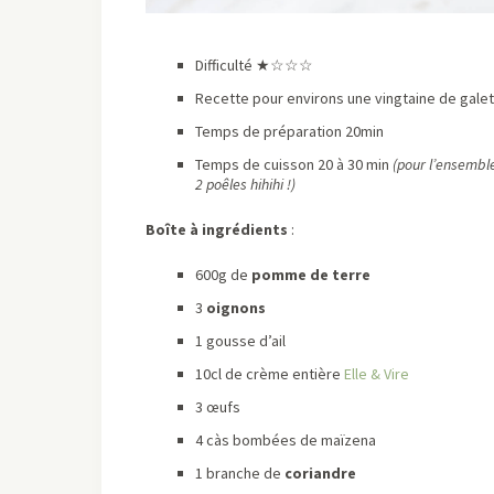
Difficulté ★
☆☆☆
Recette pour environs une vingtaine de gale
Temps de préparation 20min
Temps de cuisson 20 à 30 min
(pour l’ensemble
2 poêles hihihi !)
Boîte à ingrédients
:
600g de
pomme de terre
3
oignons
1 gousse d’ail
10cl de crème entière
Elle & Vire
3 œufs
4 càs bombées de maïzena
1 branche de
coriandre