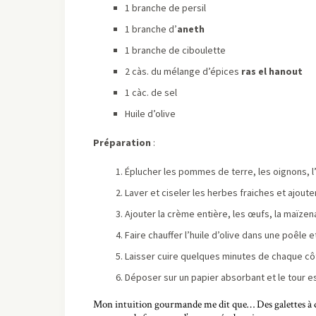
1 branche de persil
1 branche d’
aneth
1 branche de ciboulette
2 càs. du mélange d’épices
ras el hanout
1 càc. de sel
Huile d’olive
Préparation
:
Éplucher les pommes de terre, les oignons, l’a
Laver et ciseler les herbes fraiches et ajou
Ajouter la crème entière, les œufs, la maïzena
Faire chauffer l’huile d’olive dans une poêle
Laisser cuire quelques minutes de chaque cô
Déposer sur un papier absorbant et le tour es
Mon intuition gourmande me dit que… Des galettes à dé