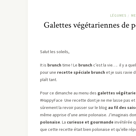
LÉGUMES
ME
/
Galettes végétariennes de p
Salut les soleils,
It is
brunch
time ! Le
brunch
c’est la vie…. il y a q
pour une
recette spéciale brunch
et je suis ravie 
plaît tant.
Pour ce dimanche au menu des
galettes végétari
#HappyFace Une recette dont je ne me lasse pas et qu
sûrement la revoir passer sur le blog
au fil des sais
même apprise d’une amie polonaise. J’imaginais do
polonaise
. La
curieuse et gourmande
invétérée q
que cette recette était bien polonaise et qu’elle r