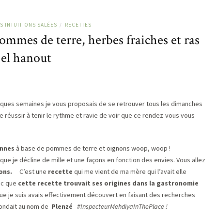
S INTUITIONS SALÉES
RECETTES
/
ommes de terre, herbes fraiches et ras
el hanout
uelques semaines je vous proposais de se retrouver tous les dimanches
de réussir à tenir le rythme et ravie de voir que ce rendez-vous vous
ennes
à base de pommes de terre et oignons woop, woop !
e je décline de mille et une façons en fonction des envies. Vous allez
ons.
C’est une
recette
qui me vient de ma mère qui l’avait elle
nc que
cette recette trouvait ses origines dans la gastronomie
ue je suis avais effectivement découvert en faisant des recherches
épondait au nom de
Plenzé
#InspecteurMehdiyaInThePlace !