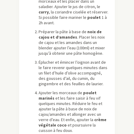
morceaux et les placer dans un
saladier. Ajouter le jus de citron, le
curry
, la coriandre ciselée et réserver.
Si possible faire mariner le
poulet
1 à
2h avant.
Préparer la pâte à base de
noix de
cajou et d’amandes
. Placer les noix
de cajou et les amandes dans un
blender ajouter l’eau (100ml) et mixer
jusqu’à obtenir une pâte homogène.
Éplucher et émincer l’oignon avant de
le faire revenir quelques minutes dans
un filet d’huile d’olive accompagné,
des gousses d’ail, du cumin, du
gingembre et des feuilles de laurier.
Ajouter les morceaux de
poulet
marinés
et les faire saisir à feu vif
quelques minutes. Réduire le feu et
ajouter la pâte à base de noix de
cajou/amandes et allonger avec un
verre d’eau. Et enfin, ajouter la
crème
végétale coco
et poursuivre la
cuisson à feu doux.