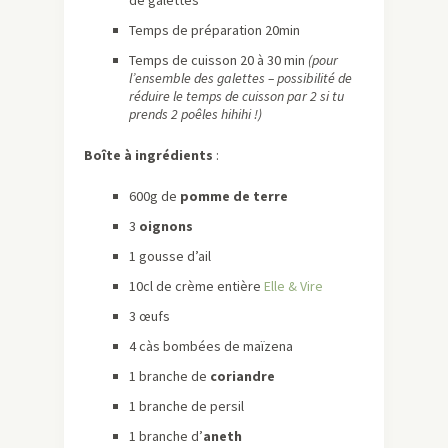
de galettes
Temps de préparation 20min
Temps de cuisson 20 à 30 min
(pour
l’ensemble des galettes – possibilité de
réduire le temps de cuisson par 2 si tu
prends 2 poêles hihihi !)
Boîte à ingrédients
:
600g de
pomme de terre
3
oignons
1 gousse d’ail
10cl de crème entière
Elle & Vire
3 œufs
4 càs bombées de maïzena
1 branche de
coriandre
1 branche de persil
1 branche d’
aneth