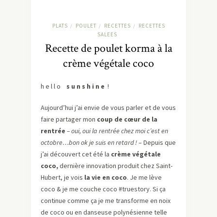
PLATS
POULET
RECETTES
RECETTES
/
/
/
SALEES
Recette de poulet korma à la
crème végétale coco
h e l l o
s u n s h i n e
!
Aujourd’hui j’ai envie de vous parler et de vous
faire partager mon
coup de cœur de la
rentrée
– oui, oui la rentrée chez moi c’est en
octobre…bon ok je suis en retard !
– Depuis que
j’ai découvert cet été la
crème végétale
coco,
dernière innovation produit chez Saint-
Hubert, je vois
la vie en coco
. Je me lève
coco & je me couche coco #truestory. Si ça
continue comme ça je me transforme en noix
de coco ou en danseuse polynésienne telle