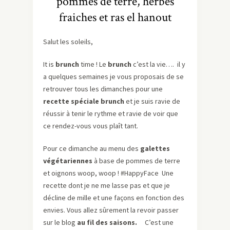
pommes de terre, herbes
fraiches et ras el hanout
Salut les soleils,
It is
brunch
time ! Le
brunch
c’est la vie…. il y
a quelques semaines je vous proposais de se
retrouver tous les dimanches pour une
recette spéciale brunch
et je suis ravie de
réussir à tenir le rythme et ravie de voir que
ce rendez-vous vous plaît tant.
Pour ce dimanche au menu des
galettes
végétariennes
à base de pommes de terre
et oignons woop, woop ! #HappyFace Une
recette dont je ne me lasse pas et que je
décline de mille et une façons en fonction des
envies. Vous allez sûrement la revoir passer
sur le blog
au fil des saisons.
C’est une