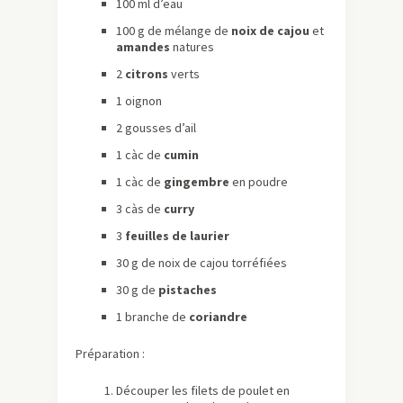
100 ml d’eau
100 g de mélange de
noix de cajou
et
amandes
natures
2
citrons
verts
1 oignon
2 gousses d’ail
1 càc de
cumin
1 càc de
gingembre
en poudre
3 càs de
curry
3
feuilles de laurier
30 g de noix de cajou torréfiées
30 g de
pistaches
1 branche de
coriandre
Préparation :
Découper les filets de poulet en