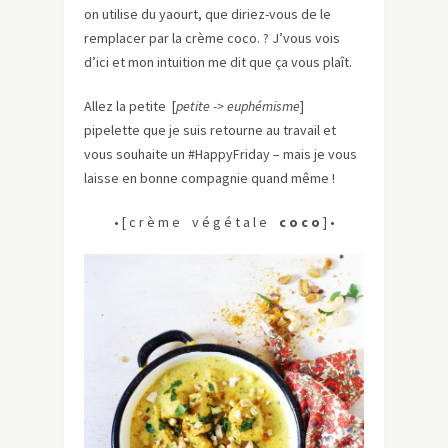
on utilise du yaourt, que diriez-vous de le
remplacer par la crème coco. ? J’vous vois
d’ici et mon intuition me dit que ça vous plaît.
Allez la petite
[
petite ->
euphémisme
]
pipelette que je suis retourne au travail et
vous souhaite un #HappyFriday – mais je vous
laisse en bonne compagnie quand même !
• [ c r è m e v é g é t a l e
c o c o
] •