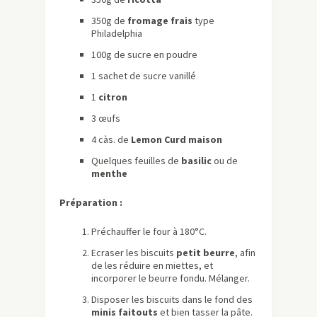
350g de
fromage frais
type
Philadelphia
100g de sucre en poudre
1 sachet de sucre vanillé
1
citron
3 œufs
4 càs. de
Lemon Curd maison
Quelques feuilles de
basilic
ou de
menthe
Préparation :
Préchauffer le four à 180°C.
Ecraser les biscuits
petit beurre
, afin
de les réduire en miettes, et
incorporer le beurre fondu. Mélanger.
Disposer les biscuits dans le fond des
minis faitouts
et bien tasser la pâte.