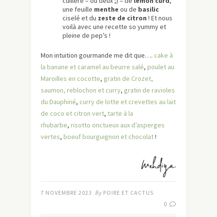
cuillère – ou deux ;) – de
lemon curd
,
une feuille
menthe
ou de
basilic
ciselé et du
zeste de citron
! Et nous
voilà avec une recette so yummy et
pleine de pep’s !
Mon intuition gourmande me dit que….
cake à
la banane et caramel au beurre salé
,
poulet au
Maroilles en cocotte
,
gratin de Crozet,
saumon, reblochon et curry
,
gratin de ravioles
du Dauphiné
,
curry de lotte et crevettes au lait
de coco et citron vert
,
tarte à la
rhubarbe
,
risotto onctueux aux d’asperges
vertes
,
boeuf bourguignon et chocolat
!
7 NOVEMBRE 2023
By
POIRE ET CACTUS
0