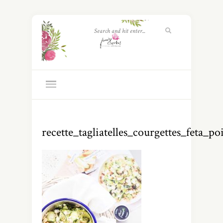
recette_tagliatelles_courgettes_feta_po