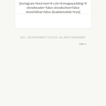
[instagram-feed num=6 cols=6 imagepadding=0
showheader=false showbutton=false
showfollow=false disablemobile=true]
2011 - 2019 © POIRE ET CACTUS - ALL RIGHTS RESERVED
TOP