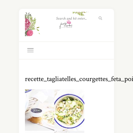
recette_tagliatelles_courgettes_feta_po