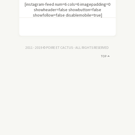
[instagram-feed num=6 cols=6 imagepadding=0
showheader=false showbutton=false
showfollow=false disablemobile=true]
2011 - 2019 © POIRE ET CACTUS - ALL RIGHTS RESERVED
TOP