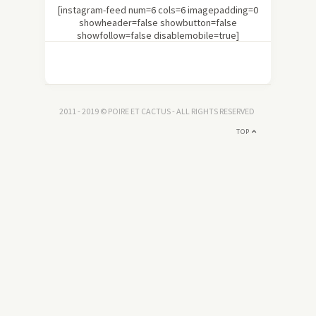
[instagram-feed num=6 cols=6 imagepadding=0
showheader=false showbutton=false
showfollow=false disablemobile=true]
2011 - 2019 © POIRE ET CACTUS - ALL RIGHTS RESERVED
TOP