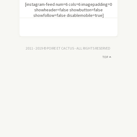
[instagram-feed num=6 cols=6 imagepadding=0
showheader=false showbutton=false
showfollow=false disablemobile=true]
2011 - 2019 © POIRE ET CACTUS - ALL RIGHTS RESERVED
TOP