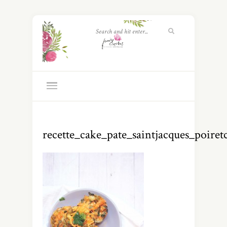
recette_cake_pate_saintjacques_poiret