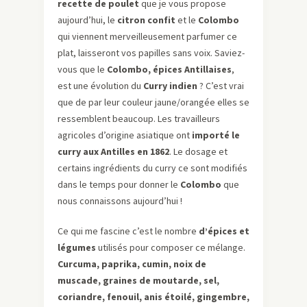
recette de poulet
que je vous propose
aujourd’hui, le
citron confit
et le
Colombo
qui viennent merveilleusement parfumer ce
plat, laisseront vos papilles sans voix. Saviez-
vous que le
Colombo, épices Antillaises
,
est une évolution du
Curry indien
? C’est vrai
que de par leur couleur jaune/orangée elles se
ressemblent beaucoup. Les travailleurs
agricoles d’origine asiatique ont
importé le
curry aux Antilles en 1862
. Le dosage et
certains ingrédients du curry ce sont modifiés
dans le temps pour donner le
Colombo
que
nous connaissons aujourd’hui !
Ce qui me fascine c’est le nombre
d’épices et
légumes
utilisés pour composer ce mélange.
Curcuma, paprika, cumin, noix de
muscade, graines de moutarde, sel,
coriandre, fenouil, anis étoilé, gingembre,