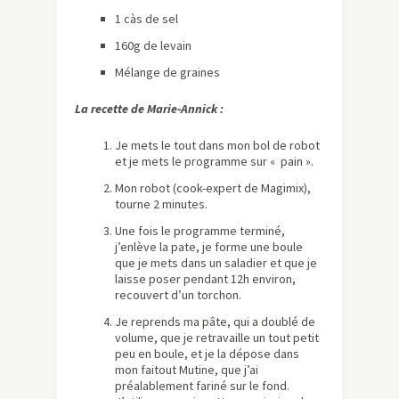
1 càs de sel
160g de levain
Mélange de graines
La recette de Marie-Annick :
Je mets le tout dans mon bol de robot
et je mets le programme sur « pain ».
Mon robot (cook-expert de Magimix),
tourne 2 minutes.
Une fois le programme terminé,
j’enlève la pate, je forme une boule
que je mets dans un saladier et que je
laisse poser pendant 12h environ,
recouvert d’un torchon.
Je reprends ma pâte, qui a doublé de
volume, que je retravaille un tout petit
peu en boule, et je la dépose dans
mon faitout Mutine, que j’ai
préalablement fariné sur le fond.