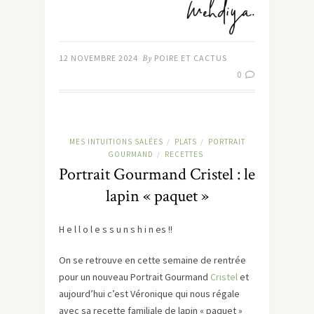
12 NOVEMBRE 2024
By
POIRE ET CACTUS
0
MES INTUITIONS SALÉES
PLATS
PORTRAIT
/
/
GOURMAND
RECETTES
/
Portrait Gourmand Cristel : le
lapin « paquet »
H e l l o l e s s u n s h i n es !!
On se retrouve en cette semaine de rentrée
pour un nouveau Portrait Gourmand
Cristel
et
aujourd’hui c’est Véronique qui nous régale
avec sa recette familiale de lapin « paquet »