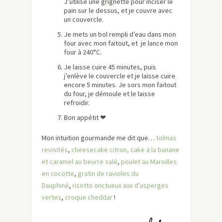
J’utilise une grignette pour inciser le
pain sur le dessus, et je couvre avec
un couvercle.
Je mets un bol rempli d’eau dans mon
four avec mon faitout, et je lance mon
four à 240°C.
Je laisse cuire 45 minutes, puis
j’enlève le couvercle et je laisse cuire
encore 5 minutes. Je sors mon faitout
du four, je démoule et le laisse
refroidir.
Bon appétit ❤
Mon intuition gourmande me dit que…
tolmas
revisités
,
cheesecake citron,
cake à la banane
et caramel au beurre salé
,
poulet au Maroilles
en cocotte
,
gratin de ravioles du
Dauphiné
,
risotto onctueux aux d’asperges
vertes
,
croque cheddar
!