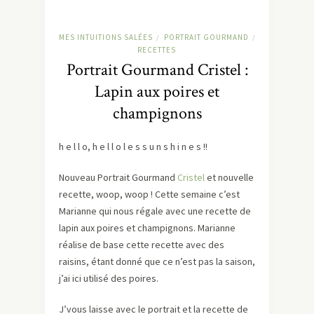
MES INTUITIONS SALÉES
PORTRAIT GOURMAND
/
/
RECETTES
Portrait Gourmand Cristel :
Lapin aux poires et
champignons
h e l l o, h e l l o l e s s u n s h i n e s !!
Nouveau Portrait Gourmand
Cristel
et nouvelle
recette, woop, woop ! Cette semaine c’est
Marianne qui nous régale avec une recette de
lapin aux poires et champignons. Marianne
réalise de base cette recette avec des
raisins, étant donné que ce n’est pas la saison,
j’ai ici utilisé des poires.
J’vous laisse avec le portrait et la recette de