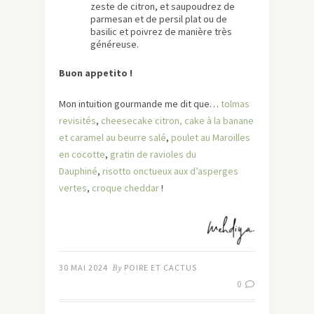
zeste de citron, et saupoudrez de
parmesan et de persil plat ou de
basilic et poivrez de manière très
généreuse.
Buon appetito !
Mon intuition gourmande me dit que…
tolmas
revisités
,
cheesecake citron,
cake à la banane
et caramel au beurre salé
,
poulet au Maroilles
en cocotte
,
gratin de ravioles du
Dauphiné
,
risotto onctueux aux d’asperges
vertes
,
croque cheddar
!
30 MAI 2024
By
POIRE ET CACTUS
0