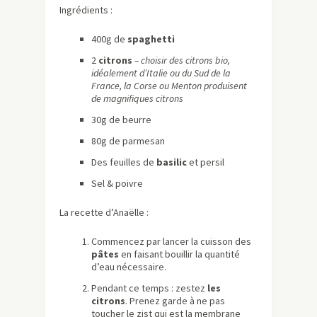
Ingrédients :
400g de
spaghetti
2
citrons
– choisir des citrons bio,
idéalement d’Italie ou du Sud de la
France, la Corse ou Menton produisent
de magnifiques citrons
30g de beurre
80g de parmesan
Des feuilles de
basilic
et persil
Sel & poivre
La recette d’Anaëlle :
Commencez par lancer la cuisson des
pâtes
en faisant bouillir la quantité
d’eau nécessaire.
Pendant ce temps : zestez
les
citrons
. Prenez garde à ne pas
toucher le zist qui est la membrane