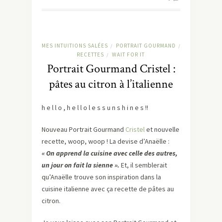
MES INTUITIONS SALÉES
PORTRAIT GOURMAND
/
/
RECETTES
WAIT FOR IT
/
Portrait Gourmand Cristel :
pâtes au citron à l’italienne
h e l l o , h e l l o l e s s u n s h i n e s !!
Nouveau Portrait Gourmand
Cristel
et nouvelle
recette, woop, woop ! La devise d’Anaëlle :
« On apprend la cuisine avec celle des autres,
un jour on fait la sienne ».
Et, il semblerait
qu’Anaëlle trouve son inspiration dans la
cuisine italienne avec ça recette de pâtes au
citron.