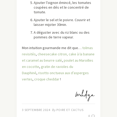
Ajouter l’oignon émincé, les tomates
coupées en dés et le concentré de
tomate.
Ajouter le sel et le poivre. Couvrir et
laisser mijoter 30min.
A déguster avec du riz blanc ou des
pommes de terre vapeur.
Mon intuition gourmande me dit que…
tolmas
revisités
,
cheesecake citron,
cake à la banane
et caramel au beurre salé
,
poulet au Maroilles
en cocotte
,
gratin de ravioles du
Dauphiné
,
risotto onctueux aux d’asperges
vertes
,
croque cheddar
!
3 SEPTEMBRE 2024
By
POIRE ET CACTUS
0