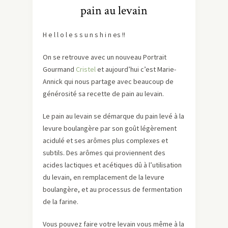
pain au levain
H e l l o l e s s u n s h i n es !!
On se retrouve avec un nouveau Portrait
Gourmand
Cristel
et aujourd’hui c’est Marie-
Annick qui nous partage avec beaucoup de
générosité sa recette de pain au levain.
Le pain au levain se démarque du pain levé à la
levure boulangère par son goût légèrement
acidulé et ses arômes plus complexes et
subtils. Des arômes qui proviennent des
acides lactiques et acétiques dû à l’utilisation
du levain, en remplacement de la levure
boulangère, et au processus de fermentation
de la farine.
Vous pouvez faire votre levain vous même à la