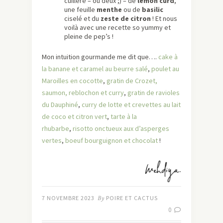
cuillère – ou deux ;) – de
lemon curd
,
une feuille
menthe
ou de
basilic
ciselé et du
zeste de citron
! Et nous
voilà avec une recette so yummy et
pleine de pep’s !
Mon intuition gourmande me dit que….
cake à
la banane et caramel au beurre salé
,
poulet au
Maroilles en cocotte
,
gratin de Crozet,
saumon, reblochon et curry
,
gratin de ravioles
du Dauphiné
,
curry de lotte et crevettes au lait
de coco et citron vert
,
tarte à la
rhubarbe
,
risotto onctueux aux d’asperges
vertes
,
boeuf bourguignon et chocolat
!
7 NOVEMBRE 2023
By
POIRE ET CACTUS
0