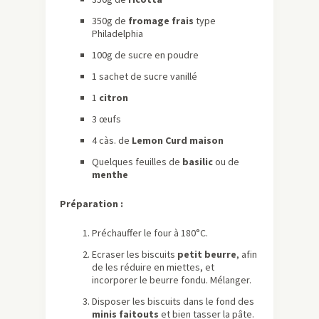
350g de
fromage frais
type
Philadelphia
100g de sucre en poudre
1 sachet de sucre vanillé
1
citron
3 œufs
4 càs. de
Lemon Curd maison
Quelques feuilles de
basilic
ou de
menthe
Préparation :
Préchauffer le four à 180°C.
Ecraser les biscuits
petit beurre
, afin
de les réduire en miettes, et
incorporer le beurre fondu. Mélanger.
Disposer les biscuits dans le fond des
minis faitouts
et bien tasser la pâte.