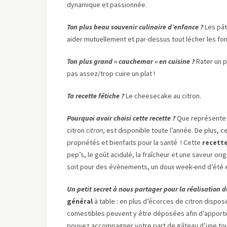
dynamique et passionnée.
Ton plus beau souvenir culinaire d’enfance ?
Les pâ
aider mutuellement et par-dessus tout lécher les fon
Ton plus grand « cauchemar » en cuisine ?
Rater un p
pas assez/trop cuire un plat !
Ta recette fétiche ?
Le cheesecake au citron.
Pourquoi avoir choisi cette recette ?
Que représente ce
citron
citron
, est disponible toute l’année. De plus,
propriétés et bienfaits pour la santé ! Cette
recett
pep’s, le goût acidulé, la fraîcheur et une saveur o
soit pour des évènements, un doux week-end d’été e
Un petit secret à nous partager pour la réalisation de
général
à table : en plus d’écorces de citron dispo
comestibles peuvent y être déposées afin d’apporte
pouvez accompagner votre part de gâteau d’une to