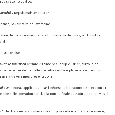
ion du système qualité.
société ?
Depuis maintenant 3 ans
isanat, Savoir-faire et Patrimoine
ation de mets cuisinés dans le but de réunir le plus grand nombre
ial !
ise, Japonaise
alifie le mieux en cuisine ?
J’aime beaucoup cuisiner, surtout les
’aime tenter de nouvelles recettes et faire plaisir aux autres. En
essive à travers mes présentations.
oi ?
Un pinceau applicateur, car il nécessite beaucoup de précision et
e. Une telle opération conclue la touche finale et traduit le rendu visuel
e ?
Je dirais ma grand-mère qui a toujours été une grande cuisinière,