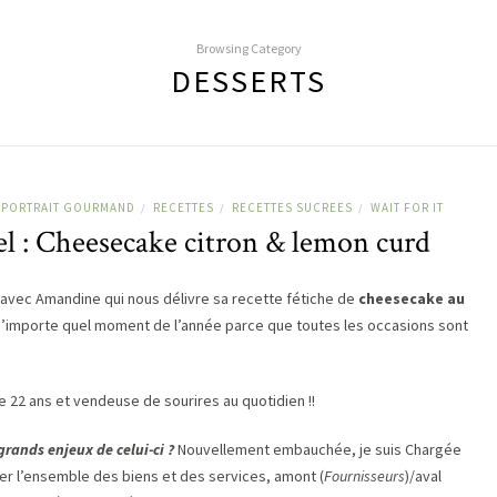
Browsing Category
DESSERTS
PORTRAIT GOURMAND
RECETTES
RECETTES SUCREES
WAIT FOR IT
/
/
/
l : Cheesecake citron & lemon curd
avec Amandine qui nous délivre sa recette fétiche de
cheesecake au
 n’importe quel moment de l’année parce que toutes les occasions sont
 22 ans et vendeuse de sourires au quotidien !!
 grands enjeux de celui-ci ?
Nouvellement embauchée, je suis Chargée
liser l’ensemble des biens et des services, amont (
Fournisseurs
)/aval