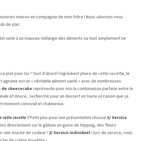
tisseries maison en compagnie de mon frère ! Nous adorions nous
ds de plat.
lat suite à un mauvais mélange des aliments ou tout simplement ne
 plat pour toi ? Tout d’abord l’ingrédient phare de cette recette, le
 cet agrume est un « véritable aliment santé » avec de nombreuses
e de cheesecake
représente pour moi la combinaison parfaite entre le
riginale et douce, recherché pour un dessert en toute occasion que ça
t moment convivial et chaleureux.
 cette recette ?
Petit plus pour une présentation réussie
1/ Service
sées directement sur le gâteau en guise de topping, des fleurs
r une touche de couleur !
2/ Service individuel :
lors du service, vous
uche de crème fouettée !