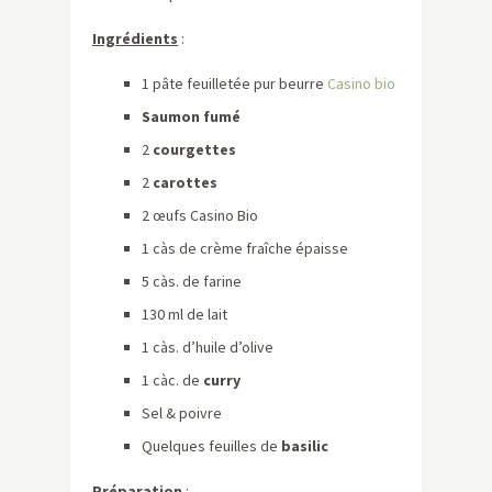
Ingrédients
:
1 pâte feuilletée pur beurre
Casino bio
Saumon fumé
2
courgettes
2
carottes
2 œufs Casino Bio
1 càs de crème fraîche épaisse
5 càs. de farine
130 ml de lait
1 càs. d’huile d’olive
1 càc. de
curry
Sel & poivre
Quelques feuilles de
basilic
Préparation
: