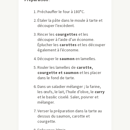
Préchauffer le four à 180°C.
Étaler la pâte dans le moule à tarte et
découper l’excèdent.
Rincer les
courgettes
et les
découper à l’aide d’un économe.
Éplucher les
carottes
et les découper
également à l’économe.
Découper le
saumon
en lamelles.
Rouler les lamelles de
c
a
rotte,
courgette et saumon
et les placer
dans le fond de tarte.
Dans un saladier mélanger ; la farine,
les œufs, le lait, l’huile d’olive, le
curry
et le basilic ciselé. Saler, poivrer et
mélanger.
Verser la préparation dans la tarte au
dessus du saumon, carotte et
courgette.