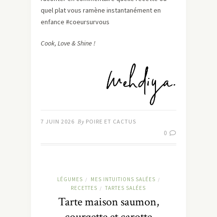
quel plat vous ramène instantanément en
enfance #coeursurvous
Cook, Love & Shine !
7 JUIN 2026
By
POIRE ET CACTUS
0
LÉGUMES
MES INTUITIONS SALÉES
/
/
RECETTES
TARTES SALÉES
/
Tarte maison saumon,
courgette et carotte