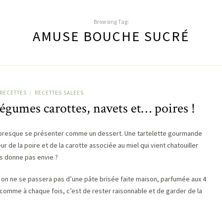
Browsing Tag:
AMUSE BOUCHE SUCRÉ
RECETTES
RECETTES SALEES
/
égumes carottes, navets et… poires !
t presque se présenter comme un dessert. Une tartelette gourmande
 de la poire et de la carotte associée au miel qui vient chatouiller
ous donne pas envie ?
ié on ne se passera pas d’une pâte brisée faite maison, parfumée aux 4
e, comme à chaque fois, c’est de rester raisonnable et de garder de la