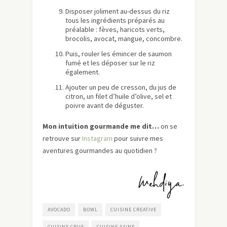
Disposer joliment au-dessus du riz
tous les ingrédients préparés au
préalable : fèves, haricots verts,
brocolis, avocat, mangue, concombre.
Puis, rouler les émincer de saumon
fumé et les déposer sur le riz
également.
Ajouter un peu de cresson, du jus de
citron, un filet d’huile d’olive, sel et
poivre avant de déguster.
Mon intuition gourmande me dit…
on se
retrouve sur
Instagram
pour suivre mes
aventures gourmandes au quotidien ?
AVOCADO
BOWL
CUISINE CREATIVE
CUISINE CRUE
CUISINE SAINE