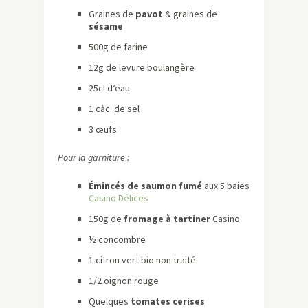
Graines de
pavot
& graines de
sésame
500g de farine
12g de levure boulangère
25cl d’eau
1 càc. de sel
3 œufs
Pour la garniture :
Émincés de saumon fumé
aux 5 baies
Casino Délices
150g de
fromage à tartiner
Casino
½ concombre
1 citron vert bio non traité
1/2 oignon rouge
Quelques
tomates cerises