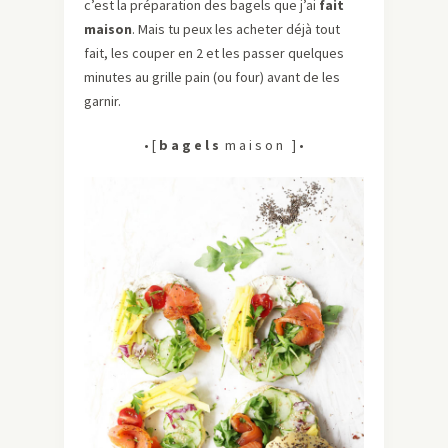
c’est la préparation des bagels que j’ai
fait
maison
. Mais tu peux les acheter déjà tout
fait, les couper en 2 et les passer quelques
minutes au grille pain (ou four) avant de les
garnir.
• [
b a g e l s
m a i s o n ] •