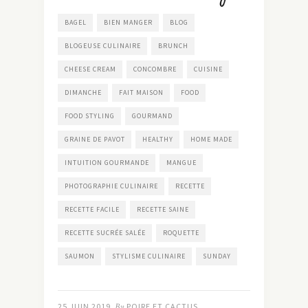
BAGEL
BIEN MANGER
BLOG
BLOGEUSE CULINAIRE
BRUNCH
CHEESE CREAM
CONCOMBRE
CUISINE
DIMANCHE
FAIT MAISON
FOOD
FOOD STYLING
GOURMAND
GRAINE DE PAVOT
HEALTHY
HOME MADE
INTUITION GOURMANDE
MANGUE
PHOTOGRAPHIE CULINAIRE
RECETTE
RECETTE FACILE
RECETTE SAINE
RECETTE SUCRÉE SALÉE
ROQUETTE
SAUMON
STYLISME CULINAIRE
SUNDAY
25 JUIN 2019
By
POIRE ET CACTUS