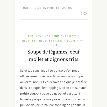
1 JUILLET 2026
By
POIRE ET CACTUS
0
LÉGUMES
MES INTUITIONS SALÉES
/
/
RECETTES
RECETTES SALEES
SOUPE
WAIT
/
/
/
FOR IT
Soupe de légumes, oeuf
mollet et oignons frits
Salut les sunshines ! Je pense qu’on peut
officiellement déclarer la saison de la soupe
ouverte, non ? Et vous savez ce que je préfère
dans la soupe ; les toppings. Ici on est sur une
petite soupe à base de navet et carotte à
laquelle j’ai ajouté une poire pour apporter un
peu de douceur. Pour le topping on est sur un