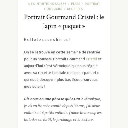
MES INTUITIONS SALÉES
PLATS
PORTRAIT
/
/
GOURMAND
RECETTES
/
Portrait Gourmand Cristel : le
lapin « paquet »
H e l l o l e s s u n s h i n es !!
On se retrouve en cette semaine de rentrée
pour un nouveau Portrait Gourmand
Cristel
et
aujourd’hui c’est Véronique qui nous régale
avec sa recette familiale de lapin « paquet »
qui est à découvrir plus bas #coeursurvous
mes soleils !
Dis nous en une phrase qui es-tu ?
Véronique,
je vis en franche comté depuis 30 ans, j’ai deux
enfants et 4 petits enfants. j’aime beaucoup les
balades en forêt, le jardinage et la lecture.