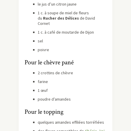
le jus d’un citron jaune
1 c. à soupe de miel de fleurs
du
Rucher des Délices
de David
Cornet
1 c. à café de moutarde de Dijon
sel
poivre
Pour le chèvre pané
2 crottins de chèvre
farine
1 œuf
poudre d’amandes
Pour le topping
quelques amandes effilées torréfiées