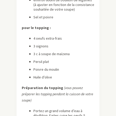
environ 600ml de bouillon de légumes
(à ajuster en fonction de la consistance
souhaitée de votre soupe)
Sel et poivre
pour le topping :
4 oeufs extra-frais
3 oignons
3 c à soupe de maïzena
Persil plat
Poivre du moulin
Huile d’olive
Préparation du topping
(vous pouvez
préparer les topping pendant la cuisson de votre
soupe)
Portez un grand volume d’eau à
ébullition. Faites cuire les oeufs 5