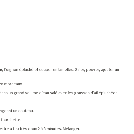
e
, l’oignon épluché et couper en lamelles. Saler, poivrer, ajouter un
 en morceaux.
dans un grand volume d’eau salé avec les gousses d’ail épluchées.
ongeant un couteau.
a fourchette.
ettre à feu très doux 2 à 3 minutes. Mélanger.