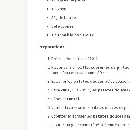
1 oignon
50g de beurre
Sel et poivre
1
citron bio non traité
Préparation :
Préchauffer le four à 180°C.
Placer dans un plat les
suprêmes de pintad
fond d’eau et laisser cuire 30min.
Eplucher les
patates douces
et les couper
Faire cuire, 15 à 20min, les
patates douces
Râper le
cantal
.
Vérifier la cuisson des patates douces en pl
Egoutter et écraser les
patates douces
à l
Ajouter 100g de cantal râpé, le beurre et rem