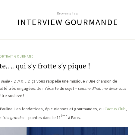
Browsing Tag:
INTERVIEW GOURMANDE
ORTRAIT GOURMAND
…. qui s’y frotte s’y pique !
 ouille
» ♫♫♫…♫ ça vous rappelle une musique ? Une chanson de
alité très engagées. Je m’écarte du sujet –
comme d’hab me direz-vous
être soulevé !
et Pauline. Les fondatrices, épicuriennes et gourmandes, du
Cactus Club
,
ème
s très grandes
– plantes dans le 11
à Paris.