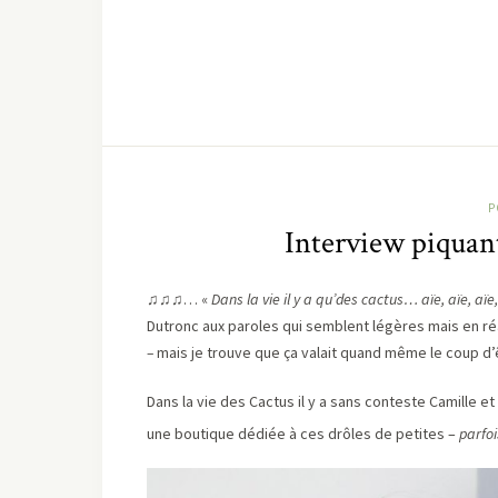
P
Interview piquante
♫♫♫… «
Dans la vie il y a qu’des cactus… aïe, aïe, aïe,
Dutronc aux paroles qui semblent légères mais en ré
–
mais je trouve que ça valait quand même le coup d’
Dans la vie des Cactus il y a sans conteste Camille 
une boutique dédiée à ces drôles de petites –
parfoi