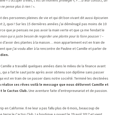
line
« s’occuper d’elles, c’est un moment privilégié », « …à leur contact, un
e pense plus à rien ! ».
 des personnes pleines de vie et qui dit bon vivant dit aussi épicurien
2, quoi ! Sur les 15 dernières années j’ai déménagé pas moins de 10
arce que je pensais ne pas avoir la main verte et que ça me fendait le
an qui a juste besoin de regarder une plante pour la faire pousser ! –
moi d’avoir des plantes à la maison… mon appartement est en train de
nt que j’ai voulu aller à la rencontre de Pauline et Camille et parler de
idien.
 Camille a travaillé quelques années dans le milieu de la finance avant
, qui a fait le saut juste après avoir obtenu son diplôme sans passer
 qui est en train de se passer dans notre société. Terminé les destinées
 réalise ses rêves voilà le message que nous délivrent Camille et
t le Cactus Club.
Une aventure faite d’entrepreunariat et de passion.
rip en Californie. Il ne leur a pas fallu plus de 6 mois, beaucoup de
de terre le Cactus Club. La boutique a ouvert le 29 avril 2017 et vient