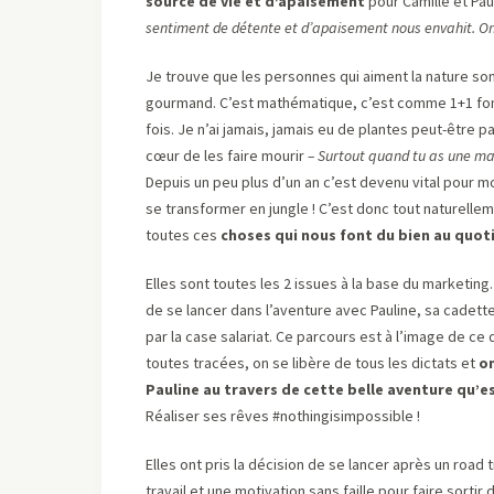
source de vie et d’apaisement
pour Camille et Pau
sentiment de détente et d’apaisement nous envahit. On n
Je trouve que les personnes qui aiment la nature sont
gourmand. C’est mathématique, c’est comme 1+1 font 
fois. Je n’ai jamais, jamais eu de plantes peut-être p
cœur de les faire mourir
– Surtout quand tu as une mam
Depuis un peu plus d’un an c’est devenu vital pour 
se transformer en jungle ! C’est donc tout naturelleme
toutes ces
choses qui nous font du bien au quot
Elles sont toutes les 2 issues à la base du marketing.
de se lancer dans l’aventure avec Pauline, sa cadette
par la case salariat. Ce parcours est à l’image de ce
toutes tracées, on se libère de tous les dictats et
on
Pauline au travers de cette belle aventure qu’es
Réaliser ses rêves #nothingisimpossible !
Elles ont pris la décision de se lancer après un road t
travail et une motivation sans faille pour faire sortir 