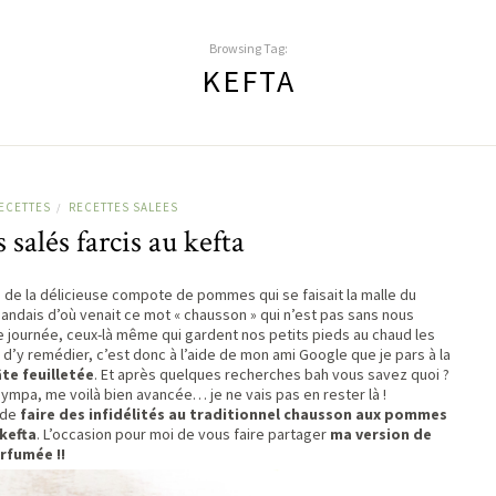
Browsing Tag:
KEFTA
ECETTES
RECETTES SALEES
/
salés farcis au kefta
 de la délicieuse compote de pommes qui se faisait la malle du
mandais d’où venait ce mot « chausson » qui n’est pas sans nous
e journée, ceux-là même qui gardent nos petits pieds au chaud les
s d’y remédier, c’est donc à l’aide de mon ami Google que je pars à la
te feuilletée
. Et après quelques recherches bah vous savez quoi ?
ympa, me voilà bien avancée… je ne vais pas en rester là !
 de
faire des infidélités au traditionnel chausson aux pommes
 kefta
. L’occasion pour moi de vous faire partager
ma version de
arfumée !!