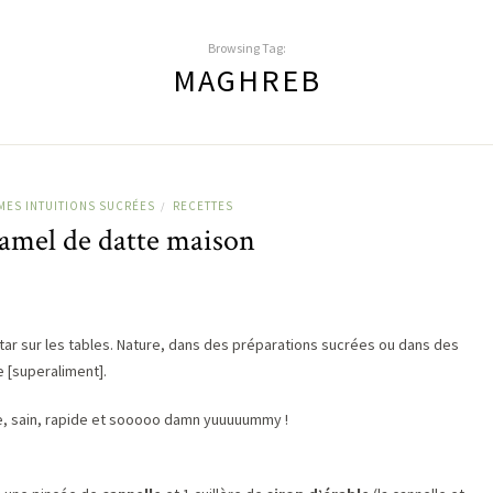
Browsing Tag:
MAGHREB
MES INTUITIONS SUCRÉES
RECETTES
/
ramel de datte maison
tar sur les tables. Nature, dans des préparations sucrées ou dans des
 [superaliment].
le, sain, rapide et sooooo damn yuuuuummy !