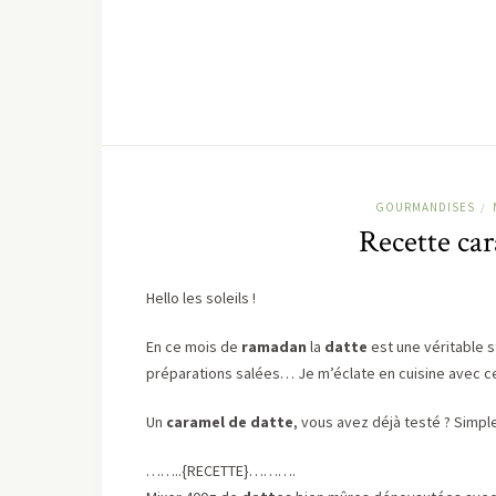
GOURMANDISES
/
Recette ca
Hello les soleils !
En ce mois de
ramadan
la
datte
est une véritable s
préparations salées… Je m’éclate en cuisine avec ce
Un
caramel de datte
, vous avez déjà testé ? Simp
……..{RECETTE}……….