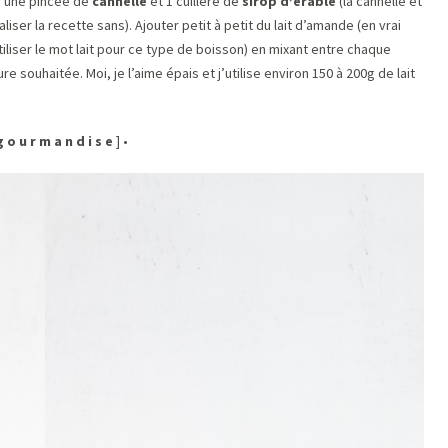
 une pincée de
cannelle
et 1 cuillère de
sirop d’érable
(la cannelle et
aliser la recette sans). Ajouter petit à petit du lait d’amande (en vrai
iliser le mot lait pour ce type de boisson) en mixant entre chaque
re souhaitée. Moi, je l’aime épais et j’utilise environ 150 à 200g de lait
g o u r m a n d i s e
] •