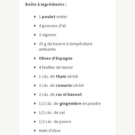
Boîte à ingrédients :
1
poulet
entier
4 gousses d’ail
2 oignons
25 g de beurre à température
ambiante
Olives d’Espagne
4 feuilles de laurier
1 càc. de
thym
séché
2 càc. de
romarin
séché
2 càs. de
ras el hanout
1/2 càc. de
gingembre
en poudre
1/2 càc. de sel
1/2 càc. de poivre
Huile d’olive