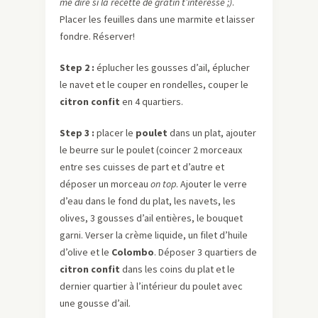
me dire si la recette de gratin t’intéresse ;)
.
Placer les feuilles dans une marmite et laisser
fondre. Réserver!
Step
2 :
éplucher les gousses d’ail, éplucher
le navet et le couper en rondelles, couper le
citron confit
en 4 quartiers.
Step
3 :
placer le
poulet
dans un plat, ajouter
le beurre sur le poulet (coincer 2 morceaux
entre ses cuisses de part et d’autre et
déposer un morceau
on
top
. Ajouter le verre
d’eau dans le fond du plat, les navets, les
olives, 3 gousses d’ail entières, le bouquet
garni. Verser la crème liquide, un filet d’huile
d’olive et le
Colombo
. Déposer 3 quartiers de
citron confit
dans les coins du plat et le
dernier quartier à l’intérieur du poulet avec
une gousse d’ail.