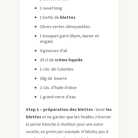
1 navet long
1 botte de
blettes
Olives vertes dénoyautées
1 bouquet garni (thym, laurier et
origan)
4 gousses d’ail
20 cl de
crème liquide
1
càs
. de Colombo
20g de beurre
2
càs
. d’huile d’olive
1 grand verre d’eau
Step
1 – préparation des blettes
: laver
les
blettes
et ne garder que les feuilles
(réserver
la partie blanche à réutiliser pour une autre
recette, en gratin par
exemple
.
N’hésites
pas à