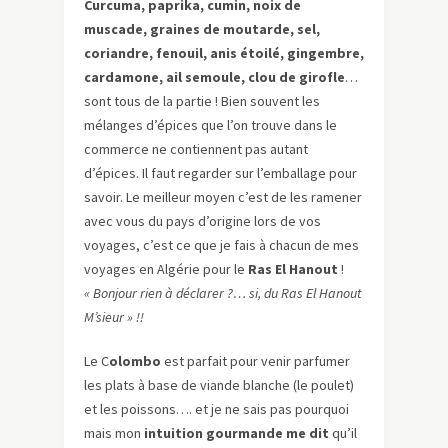
Curcuma, paprika, cumin, noix de
muscade, graines de moutarde, sel,
coriandre, fenouil, anis étoilé, gingembre,
cardamone, ail semoule, clou de girofle
…
sont tous de la partie ! Bien souvent les
mélanges d’épices que l’on trouve dans le
commerce ne contiennent pas autant
d’épices. Il faut regarder sur l’emballage pour
savoir. Le meilleur moyen c’est de les ramener
avec vous du pays d’origine lors de vos
voyages, c’est ce que je fais à chacun de mes
voyages en Algérie pour le
Ras El Hanout
!
« Bonjour rien à déclarer ?… si, du Ras El Hanout
M’sieur » !!
Le C
olombo
est parfait pour venir parfumer
les plats à base de viande blanche (le poulet)
et les poissons…. et je ne sais pas pourquoi
mais mon
intuition gourmande me dit
qu’il