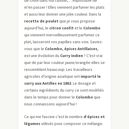
de choix dans ma cuisine,… impossible de
m’en passer ! Elles viennent parfumer les plats
et aussi leur donner une jolie couleur. Dans la
recette de poulet
que je vous propose
aujourd’hui, le
citron confit
et le
Colombo
qui viennent merveilleusement parfumer ce
plat, laisseront vos papilles sans voix. Saviez-
vous que le
Colombo, épices Antillaises
,
est une évolution du
Curry indien
? C’est vrai
que de par leur couleur jaune/orangée elles se
ressemblent beaucoup. Les travailleurs
agricoles d’origine asiatique ont
importé le
curry aux Antilles en 1862
. Le dosage et
certains ingrédients du curry ce sont modifiés
dans le temps pour donner le
Colombo
que
nous connaissons aujourd’hui !
Ce qui me fascine c’est le nombre
d’épices et
légumes
utilisés pour composer ce mélange.