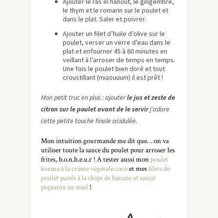
Ajouter le ras el hanout, le gingembre,
le thym et le romarin sur le poulet et
dans le plat. Saler et poivrer.
Ajouter un filet d’huile d’olive sur le
poulet, verser un verre d’eau dans le
plat et enfourner 45 à 60 minutes en
veillant à l’arroser de temps en temps.
Une fois le poulet bien doré et tout
croustillant (miaouuum) il est prêt !
Mon petit truc en plus : ajouter
le jus et zeste de
citron sur le poulet avant de le servir
j’adore
cette petite touche finale acidulée.
Mon intuition gourmande me dit que… on va
utiliser toute la sauce du poulet pour arroser les
frites, b.o.n.h.e.u.r ! A tester aussi mon
poulet
korma à la crème végétale coco
et mes
filets de
poulet panés à la chips de banane et sauce
piquante au miel
!