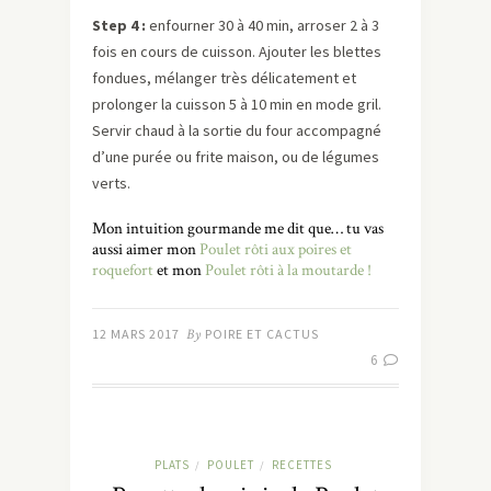
Step
4 :
enfourner 30 à 40 min, arroser 2 à 3
fois en cours de cuisson. Ajouter les blettes
fondues, mélanger très délicatement et
prolonger la cuisson 5 à 10 min en mode gril.
Servir chaud à la sortie du four accompagné
d’une purée ou frite maison, ou de légumes
verts.
Mon intuition gourmande me dit que… tu vas
aussi aimer mon
Poulet rôti aux poires et
roquefort
et mon
Poulet rôti à la moutarde !
12 MARS 2017
By
POIRE ET CACTUS
6
PLATS
POULET
RECETTES
/
/