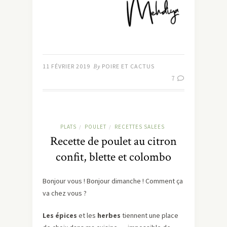
11 FÉVRIER 2019
By
POIRE ET CACTUS
7
PLATS
POULET
RECETTES SALEES
/
/
Recette de poulet au citron
confit, blette et colombo
Bonjour vous ! Bonjour dimanche ! Comment ça
va chez vous ?
Les épices
et les
herbes
tiennent une place