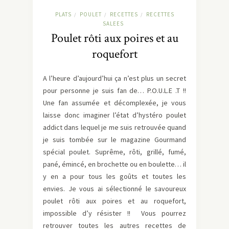
PLATS
POULET
RECETTES
RECETTES
/
/
/
SALEES
Poulet rôti aux poires et au
roquefort
A l’heure d’aujourd’hui ça n’est plus un secret
pour personne je suis fan de… P.O.U.L.E .T !!
Une fan assumée et décomplexée, je vous
laisse donc imaginer l’état d’hystéro poulet
addict dans lequel je me suis retrouvée quand
je suis tombée sur le magazine Gourmand
spécial poulet. Suprême, rôti, grillé, fumé,
pané, émincé, en brochette ou en boulette… il
y en a pour tous les goûts et toutes les
envies. Je vous ai sélectionné le savoureux
poulet rôti aux poires et au roquefort,
impossible d’y résister !! Vous pourrez
retrouver toutes les autres recettes de