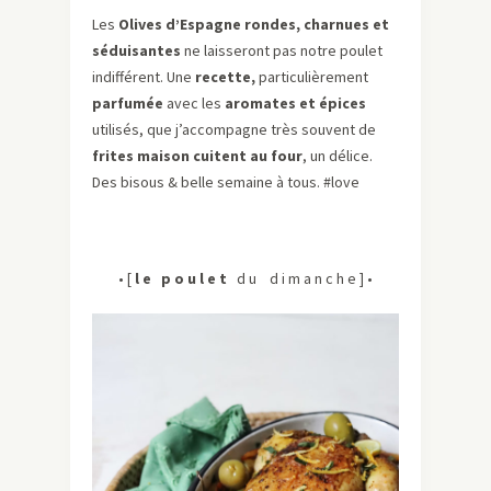
Les
Olives d’Espagne rondes, charnues et
séduisantes
ne laisseront pas notre poulet
indifférent. Une
recette,
particulièrement
parfumée
avec les
aromates et épices
utilisés, que j’accompagne très souvent de
frites maison cuitent au four
, un délice.
Des bisous & belle semaine à tous. #love
• [
l e p o u l e t
d u d i m a n c h e ] •