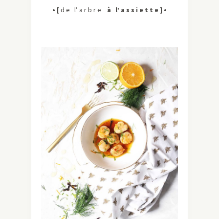
• [
d e
l’ a r b r e
à l’ a s s i e t t e
] •