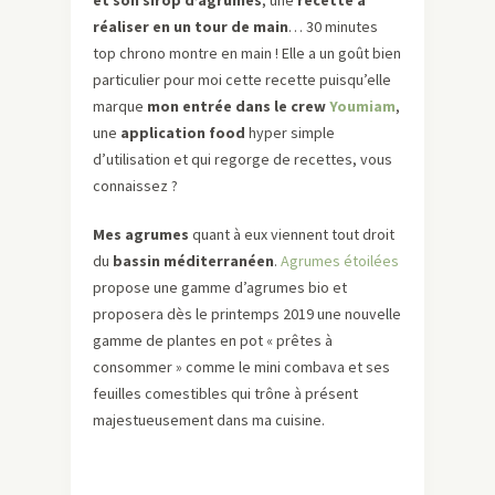
et son sirop d’agrumes
, une
recette à
réaliser en un tour de main
… 30 minutes
top chrono montre en main ! Elle a un goût bien
particulier pour moi cette recette puisqu’elle
marque
mon entrée dans le crew
Youmiam
,
une
application food
hyper simple
d’utilisation et qui regorge de recettes, vous
connaissez ?
Mes agrumes
quant à eux viennent tout droit
du
bassin méditerranéen
.
Agrumes étoilées
propose une gamme d’agrumes bio et
proposera dès le printemps 2019 une nouvelle
gamme de plantes en pot « prêtes à
consommer » comme le mini combava et ses
feuilles comestibles qui trône à présent
majestueusement dans ma cuisine.