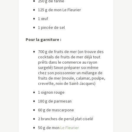
250 g de farine
125 g de mon Le Fleurier
1 œuf
1 pincée de sel
Pour la garniture :
700 g de fruits de mer (on trouve des
cocktails de fruits de mer déjà tout
prêts dans le commerce au rayon
surgelé) Sinon préparer soi même
chez son poissonnier un mélange de
fruits de mer (moule, calamar, poulpe,
crevette, noix de Saint-Jacques)
1 oignon rouge
180 g de parmesan
60 g de mascarpone
2 branches de persil plat ciselé
50 g de mon
Le Fleurier