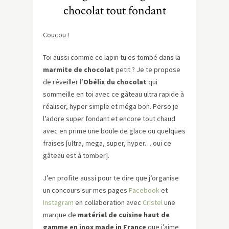
chocolat tout fondant
Coucou !
Toi aussi comme ce lapin tu es tombé dans la
marmite de chocolat
petit ? Je te propose
de réveiller l’
Obélix du chocolat
qui
sommeille en toi avec ce gâteau ultra rapide à
réaliser, hyper simple et méga bon. Perso je
l’adore super fondant et encore tout chaud
avec en prime une boule de glace ou quelques
fraises [ultra, mega, super, hyper… oui ce
gâteau est à tomber].
J’en profite aussi pour te dire que j’organise
un concours sur mes pages
Facebook
et
Instagram
en collaboration avec
Cristel
une
marque de
matériel de cuisine haut de
gamme en inox made in France
que j’aime