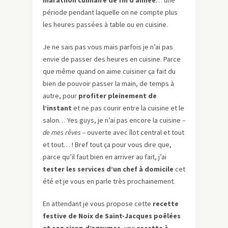
marathon culinaire de fin d’année
… une
période pendant laquelle on ne compte plus
les heures passées à table ou en cuisine.
Je ne sais pas vous mais parfois je n’ai pas
envie de passer des heures en cuisine. Parce
que même quand on aime cuisiner ça fait du
bien de pouvoir passer la main, de temps à
autre, pour
profiter pleinement de
l’instant
et ne pas courir entre la cuisine et le
salon… Yes guys, je n’ai pas encore la cuisine
–
de mes rêves –
ouverte avec îlot central et tout
et tout… ! Bref tout ça pour vous dire que,
parce qu’il faut bien en arriver au fait, j’ai
tester les services d’un chef à domicile
cet
été et je vous en parle très prochainement.
En attendant je vous propose cette
recette
festive de Noix de Saint-Jacques poêlées