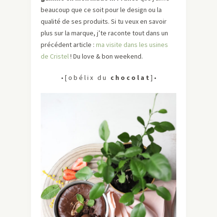
beaucoup que ce soit pour le design ou la
qualité de ses produits. Si tu veux en savoir
plus sur la marque, j’te raconte tout dans un
précédent article :
ma visite dans les usines
de Cristel
! Du love & bon weekend.
• [ o b é l i x d u
c h o c o l a t
] •