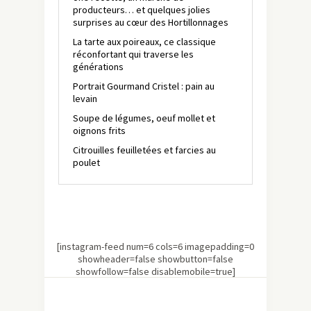
producteurs… et quelques jolies
surprises au cœur des Hortillonnages
La tarte aux poireaux, ce classique
réconfortant qui traverse les
générations
Portrait Gourmand Cristel : pain au
levain
Soupe de légumes, oeuf mollet et
oignons frits
Citrouilles feuilletées et farcies au
poulet
[instagram-feed num=6 cols=6 imagepadding=0
showheader=false showbutton=false
showfollow=false disablemobile=true]