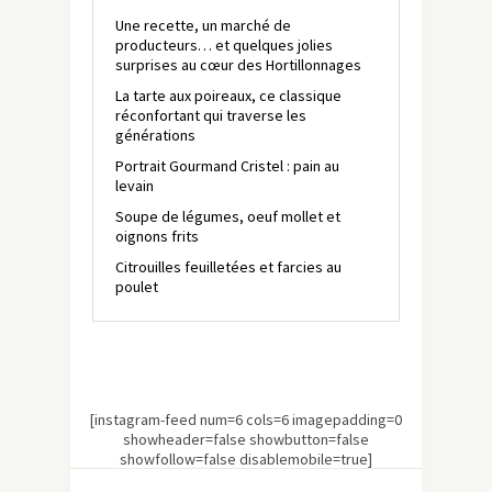
Une recette, un marché de
producteurs… et quelques jolies
surprises au cœur des Hortillonnages
La tarte aux poireaux, ce classique
réconfortant qui traverse les
générations
Portrait Gourmand Cristel : pain au
levain
Soupe de légumes, oeuf mollet et
oignons frits
Citrouilles feuilletées et farcies au
poulet
[instagram-feed num=6 cols=6 imagepadding=0
showheader=false showbutton=false
showfollow=false disablemobile=true]