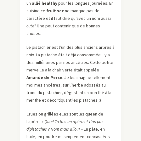
un
allié healthy
pour les longues journées. En
cuisine ce
fruit sec
ne manque pas de
caractère et il faut dire qu’avec un nom aussi
cute*
il ne peut contenir que de bonnes
choses.
Le pistachier est l’un des plus anciens arbres à
noix. La pistache était déjà consommée il y a
des millénaires par nos ancêtres. Cette petite
merveille à la chair verte était appelée
Amande de Perse
. Je les imagine tellement
moi mes ancêtres, sur l’herbe adossés au
tronc du pistachier, dégustant un bon thé à la
menthe et décortiquant les pistaches ;)
Crues ou grillées elles sont les queen de
l’apéro.
« Quoi! Tu fais un apéro et t’as pas
d’pistaches ? Nom mais allo !! »
En pâte, en
huile, en poudre ou simplement concassées