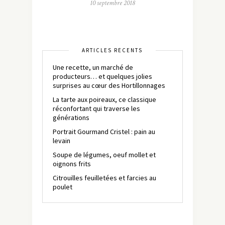
10 septembre 2018
ARTICLES RÉCENTS
Une recette, un marché de
producteurs… et quelques jolies
surprises au cœur des Hortillonnages
La tarte aux poireaux, ce classique
réconfortant qui traverse les
générations
Portrait Gourmand Cristel : pain au
levain
Soupe de légumes, oeuf mollet et
oignons frits
Citrouilles feuilletées et farcies au
poulet