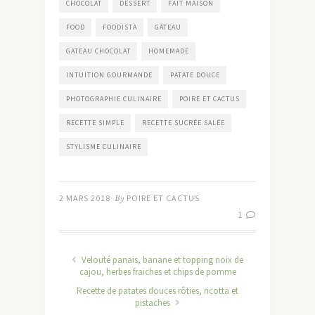
CHOCOLAT
DESSERT
FAIT MAISON
FOOD
FOODISTA
GÂTEAU
GATEAU CHOCOLAT
HOMEMADE
INTUITION GOURMANDE
PATATE DOUCE
PHOTOGRAPHIE CULINAIRE
POIRE ET CACTUS
RECETTE SIMPLE
RECETTE SUCRÉE SALÉE
STYLISME CULINAIRE
2 MARS 2018
By
POIRE ET CACTUS
1
Velouté panais, banane et topping noix de
cajou, herbes fraiches et chips de pomme
Recette de patates douces rôties, ricotta et
pistaches